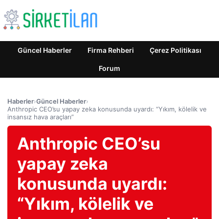
Güncel Haberler
Firma Rehberi
Çerez Politikası
Forum
Haberler
›
Güncel Haberler
›
Anthropic CEO’su yapay zeka konusunda uyardı: “Yıkım, kölelik ve
insansız hava araçları”
Anthropic CEO’su
yapay zeka
konusunda uyardı:
“Yıkım, kölelik ve