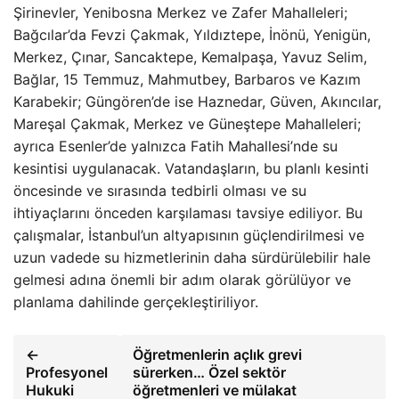
Şirinevler, Yenibosna Merkez ve Zafer Mahalleleri;
Bağcılar’da Fevzi Çakmak, Yıldıztepe, İnönü, Yenigün,
Merkez, Çınar, Sancaktepe, Kemalpaşa, Yavuz Selim,
Bağlar, 15 Temmuz, Mahmutbey, Barbaros ve Kazım
Karabekir; Güngören’de ise Haznedar, Güven, Akıncılar,
Mareşal Çakmak, Merkez ve Güneştepe Mahalleleri;
ayrıca Esenler’de yalnızca Fatih Mahallesi’nde su
kesintisi uygulanacak. Vatandaşların, bu planlı kesinti
öncesinde ve sırasında tedbirli olması ve su
ihtiyaçlarını önceden karşılaması tavsiye ediliyor. Bu
çalışmalar, İstanbul’un altyapısının güçlendirilmesi ve
uzun vadede su hizmetlerinin daha sürdürülebilir hale
gelmesi adına önemli bir adım olarak görülüyor ve
planlama dahilinde gerçekleştiriliyor.
←
Öğretmenlerin açlık grevi
Profesyonel
sürerken… Özel sektör
Hukuki
öğretmenleri ve mülakat