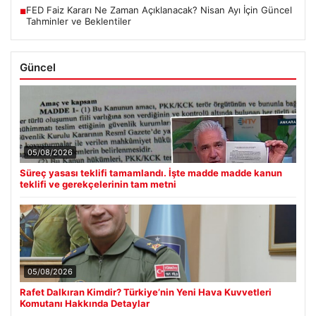
FED Faiz Kararı Ne Zaman Açıklanacak? Nisan Ayı İçin Güncel
■
Tahminler ve Beklentiler
Güncel
05/08/2026
Süreç yasası teklifi tamamlandı. İşte madde madde kanun
teklifi ve gerekçelerinin tam metni
05/08/2026
Rafet Dalkıran Kimdir? Türkiye’nin Yeni Hava Kuvvetleri
Komutanı Hakkında Detaylar