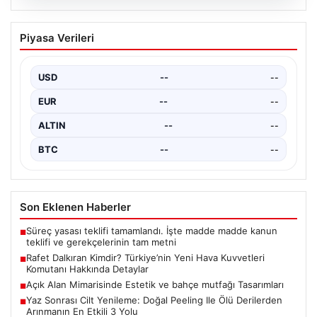
05.08.2026
Rafet Dalkıran Kimdir? Türkiye’nin Yeni
Piyasa Verileri
Hava Kuvvetleri Komutanı Hakkında
Detaylar
USD
--
--
Türkiye’nin askeri yönetiminde önemli bir yere sahip
olan Rafet Dalkıran, son günlerde gerçekleştirilen
EUR
--
--
Yüksek…
ALTIN
--
--
BTC
--
--
Son Eklenen Haberler
Süreç yasası teklifi tamamlandı. İşte madde madde kanun
■
teklifi ve gerekçelerinin tam metni
Rafet Dalkıran Kimdir? Türkiye’nin Yeni Hava Kuvvetleri
■
Komutanı Hakkında Detaylar
Açık Alan Mimarisinde Estetik ve bahçe mutfağı Tasarımları
■
Yaz Sonrası Cilt Yenileme: Doğal Peeling Ile Ölü Derilerden
■
Arınmanın En Etkili 3 Yolu