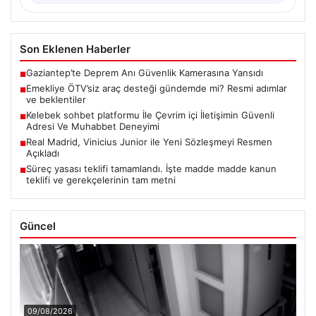
Son Eklenen Haberler
Gaziantep’te Deprem Anı Güvenlik Kamerasına Yansıdı
■
Emekliye ÖTV’siz araç desteği gündemde mi? Resmi adımlar
■
ve beklentiler
Kelebek sohbet platformu İle Çevrim içi İletişimin Güvenli
■
Adresi Ve Muhabbet Deneyimi
Real Madrid, Vinicius Junior ile Yeni Sözleşmeyi Resmen
■
Açıkladı
Süreç yasası teklifi tamamlandı. İşte madde madde kanun
■
teklifi ve gerekçelerinin tam metni
Güncel
09/08/2026