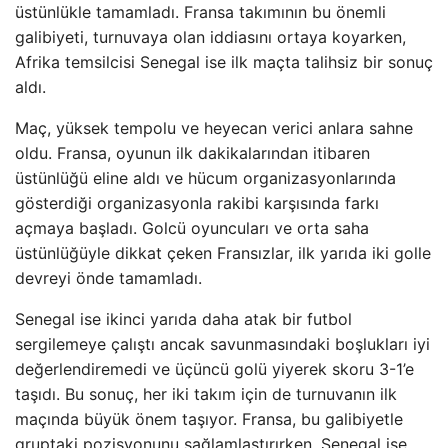
üstünlükle tamamladı. Fransa takımının bu önemli
galibiyeti, turnuvaya olan iddiasını ortaya koyarken,
Afrika temsilcisi Senegal ise ilk maçta talihsiz bir sonuç
aldı.
Maç, yüksek tempolu ve heyecan verici anlara sahne
oldu. Fransa, oyunun ilk dakikalarından itibaren
üstünlüğü eline aldı ve hücum organizasyonlarında
gösterdiği organizasyonla rakibi karşısında farkı
açmaya başladı. Golcü oyuncuları ve orta saha
üstünlüğüyle dikkat çeken Fransızlar, ilk yarıda iki golle
devreyi önde tamamladı.
Senegal ise ikinci yarıda daha atak bir futbol
sergilemeye çalıştı ancak savunmasındaki boşlukları iyi
değerlendiremedi ve üçüncü golü yiyerek skoru 3-1’e
taşıdı. Bu sonuç, her iki takım için de turnuvanın ilk
maçında büyük önem taşıyor. Fransa, bu galibiyetle
gruptaki pozisyonunu sağlamlaştırırken, Senegal ise