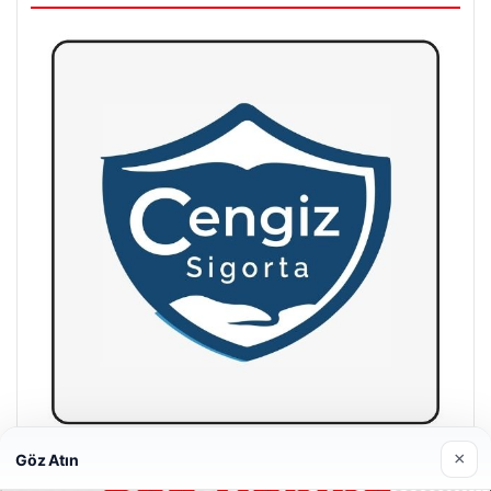
×
Göz Atın
Hastaş Beton