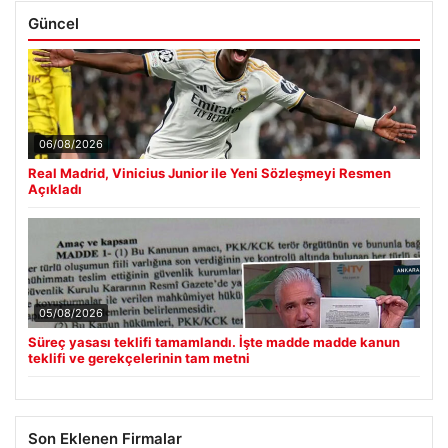
Güncel
06/08/2026
Real Madrid, Vinicius Junior ile Yeni Sözleşmeyi Resmen
Açıkladı
05/08/2026
Süreç yasası teklifi tamamlandı. İşte madde madde kanun
teklifi ve gerekçelerinin tam metni
Son Eklenen Firmalar