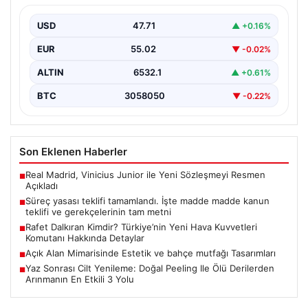
gerekçelerinin tam metni
USD
47.71
▲ +0.16%
EUR
55.02
▼ -0.02%
ALTIN
6532.1
▲ +0.61%
BTC
3058050
▼ -0.22%
Son Eklenen Haberler
Real Madrid, Vinicius Junior ile Yeni Sözleşmeyi Resmen
■
Açıkladı
Süreç yasası teklifi tamamlandı. İşte madde madde kanun
■
teklifi ve gerekçelerinin tam metni
Rafet Dalkıran Kimdir? Türkiye’nin Yeni Hava Kuvvetleri
■
Komutanı Hakkında Detaylar
Açık Alan Mimarisinde Estetik ve bahçe mutfağı Tasarımları
■
Yaz Sonrası Cilt Yenileme: Doğal Peeling Ile Ölü Derilerden
■
Arınmanın En Etkili 3 Yolu