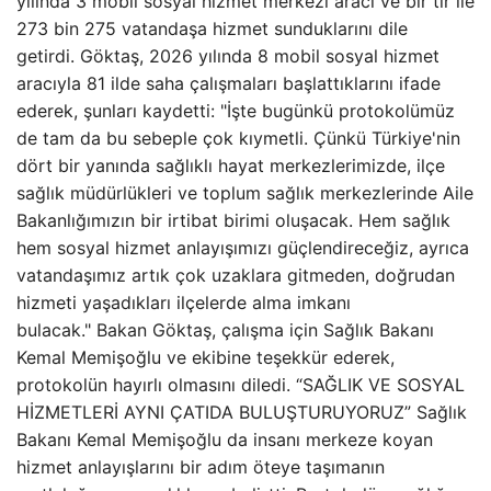
yılında 3 mobil sosyal hizmet merkezi aracı ve bir tır ile
273 bin 275 vatandaşa hizmet sunduklarını dile
getirdi. Göktaş, 2026 yılında 8 mobil sosyal hizmet
aracıyla 81 ilde saha çalışmaları başlattıklarını ifade
ederek, şunları kaydetti: "İşte bugünkü protokolümüz
de tam da bu sebeple çok kıymetli. Çünkü Türkiye'nin
dört bir yanında sağlıklı hayat merkezlerimizde, ilçe
sağlık müdürlükleri ve toplum sağlık merkezlerinde Aile
Bakanlığımızın bir irtibat birimi oluşacak. Hem sağlık
hem sosyal hizmet anlayışımızı güçlendireceğiz, ayrıca
vatandaşımız artık çok uzaklara gitmeden, doğrudan
hizmeti yaşadıkları ilçelerde alma imkanı
bulacak." Bakan Göktaş, çalışma için Sağlık Bakanı
Kemal Memişoğlu ve ekibine teşekkür ederek,
protokolün hayırlı olmasını diledi. “SAĞLIK VE SOSYAL
HİZMETLERİ AYNI ÇATIDA BULUŞTURUYORUZ” Sağlık
Bakanı Kemal Memişoğlu da insanı merkeze koyan
hizmet anlayışlarını bir adım öteye taşımanın