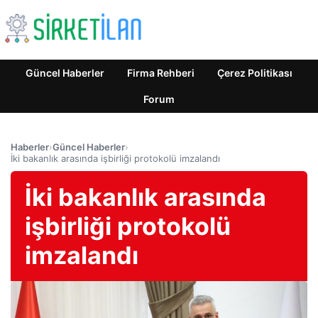
Güncel Haberler
Firma Rehberi
Çerez Politikası
Forum
Haberler
›
Güncel Haberler
›
İki bakanlık arasında işbirliği protokolü imzalandı
İki bakanlık arasında
işbirliği protokolü
imzalandı