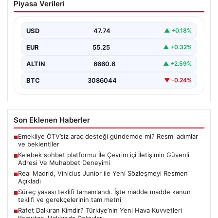
Piyasa Verileri
İletişimin Güvenli Adresi Ve Muhabbet
Deneyimi
USD
47.74
▲ +0.18%
Sanal dünyasında insanların güvenli bir şekilde iletişim
oluşturması ciddi bir hassasiyet barındırmaktadır.
EUR
55.25
▲ +0.32%
Güncel olarak…
ALTIN
6660.6
▲ +2.59%
BTC
3086044
▼ -0.24%
Son Eklenen Haberler
Emekliye ÖTV’siz araç desteği gündemde mi? Resmi adımlar
■
ve beklentiler
Kelebek sohbet platformu İle Çevrim içi İletişimin Güvenli
■
Adresi Ve Muhabbet Deneyimi
Real Madrid, Vinicius Junior ile Yeni Sözleşmeyi Resmen
■
Açıkladı
Süreç yasası teklifi tamamlandı. İşte madde madde kanun
■
teklifi ve gerekçelerinin tam metni
Rafet Dalkıran Kimdir? Türkiye’nin Yeni Hava Kuvvetleri
■
Komutanı Hakkında Detaylar