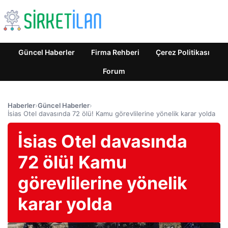
Güncel Haberler
Firma Rehberi
Çerez Politikası
Forum
Haberler
›
Güncel Haberler
›
İsias Otel davasında 72 ölü! Kamu görevlilerine yönelik karar yolda
İsias Otel davasında
72 ölü! Kamu
görevlilerine yönelik
karar yolda