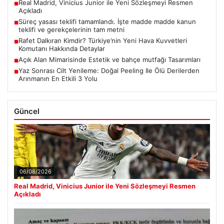
Real Madrid, Vinicius Junior ile Yeni Sözleşmeyi Resmen
■
Açıkladı
Süreç yasası teklifi tamamlandı. İşte madde madde kanun
■
teklifi ve gerekçelerinin tam metni
Rafet Dalkıran Kimdir? Türkiye’nin Yeni Hava Kuvvetleri
■
Komutanı Hakkında Detaylar
Açık Alan Mimarisinde Estetik ve bahçe mutfağı Tasarımları
■
Yaz Sonrası Cilt Yenileme: Doğal Peeling Ile Ölü Derilerden
■
Arınmanın En Etkili 3 Yolu
Güncel
06/08/2026
Real Madrid, Vinicius Junior ile Yeni Sözleşmeyi Resmen
Açıkladı