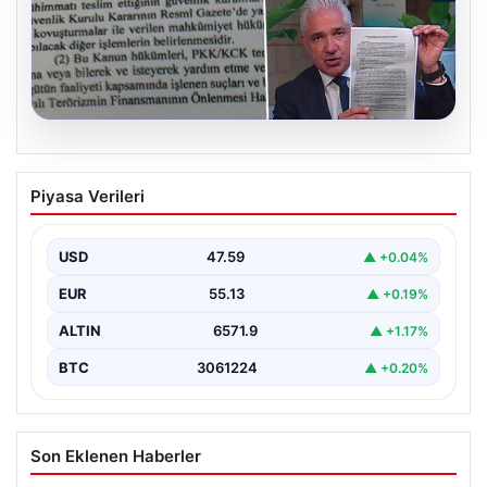
05.08.2026
Süreç yasası teklifi tamamlandı. İşte
Piyasa Verileri
madde madde kanun teklifi ve
gerekçelerinin tam metni
USD
47.59
▲ +0.04%
EUR
55.13
▲ +0.19%
ALTIN
6571.9
▲ +1.17%
BTC
3061224
▲ +0.20%
Son Eklenen Haberler