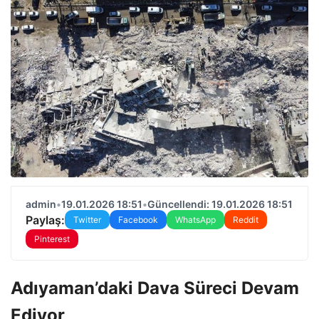
admin
•
19.01.2026 18:51
•
Güncellendi: 19.01.2026 18:51
Paylaş:
Twitter
Facebook
WhatsApp
Reddit
Pinterest
Adıyaman’daki Dava Süreci Devam
Ediyor