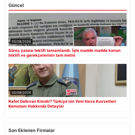
Güncel
05/08/2026
Süreç yasası teklifi tamamlandı. İşte madde madde kanun
teklifi ve gerekçelerinin tam metni
05/08/2026
Rafet Dalkıran Kimdir? Türkiye’nin Yeni Hava Kuvvetleri
Komutanı Hakkında Detaylar
Son Eklenen Firmalar