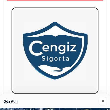
×
Göz Atın
Hastaş Beton
26/05/2026