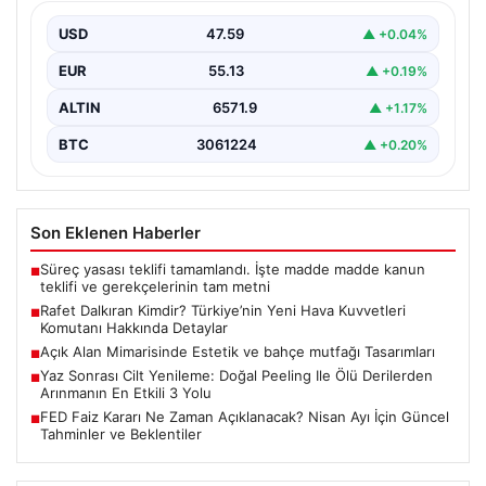
Detaylar
USD
47.59
▲ +0.04%
Türkiye’nin askeri yönetiminde önemli bir yere sahip
olan Rafet Dalkıran, son günlerde gerçekleştirilen
EUR
55.13
▲ +0.19%
Yüksek…
ALTIN
6571.9
▲ +1.17%
BTC
3061224
▲ +0.20%
Son Eklenen Haberler
Süreç yasası teklifi tamamlandı. İşte madde madde kanun
■
teklifi ve gerekçelerinin tam metni
Rafet Dalkıran Kimdir? Türkiye’nin Yeni Hava Kuvvetleri
■
Komutanı Hakkında Detaylar
Açık Alan Mimarisinde Estetik ve bahçe mutfağı Tasarımları
■
Yaz Sonrası Cilt Yenileme: Doğal Peeling Ile Ölü Derilerden
■
Arınmanın En Etkili 3 Yolu
FED Faiz Kararı Ne Zaman Açıklanacak? Nisan Ayı İçin Güncel
■
Tahminler ve Beklentiler