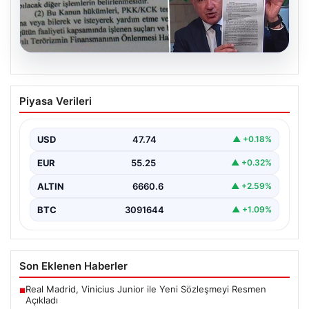
05.08.2026
Süreç yasası teklifi tamamlandı. İşte
Piyasa Verileri
madde madde kanun teklifi ve
gerekçelerinin tam metni
USD
47.74
▲ +0.18%
EUR
55.25
▲ +0.32%
ALTIN
6660.6
▲ +2.59%
BTC
3091644
▲ +1.09%
Son Eklenen Haberler
Real Madrid, Vinicius Junior ile Yeni Sözleşmeyi Resmen
■
Açıkladı