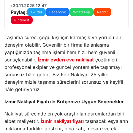
•
30.11.2025 12:47
Paylaş:
Twitter
Facebook
WhatsApp
Reddit
Pinterest
Taşınma süreci çoğu kişi için karmaşık ve yorucu bir
deneyim olabilir. Güvenilir bir firma ile anlaşma
yaptığınızda taşınma işlemi hem hızlı hem güvenli
sonuçlanabilir.
İzmir evden eve nakliyat
çözümleri,
profesyonel ekipler ve güncel yöntemlerle taşınmayı
sorunsuz hâle getirir. Biz Koç Nakliyat 25 yıllık
deneyimimizle taşınma süreçlerini sorunsuz ve keyifli
hâle getiriyoruz.
İzmir Nakliyat Fiyatı ile Bütçenize Uygun Seçenekler
Nakliyat sürecinde en çok araştırılan durumlardan biri,
elbet maliyettir.
İzmir nakliyat fiyatı
taşınacak eşyaların
miktarına farklılık gösterir, bina katı, mesafe ve ek