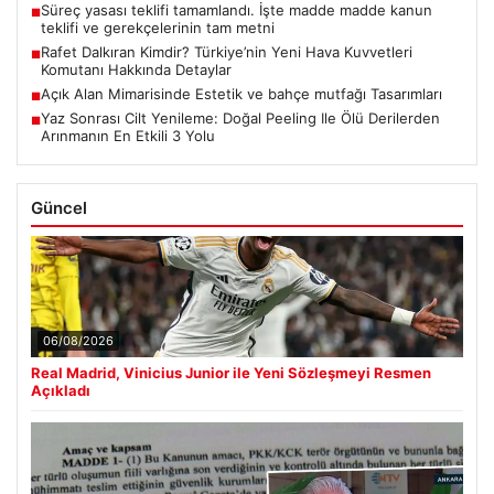
Süreç yasası teklifi tamamlandı. İşte madde madde kanun
■
teklifi ve gerekçelerinin tam metni
Rafet Dalkıran Kimdir? Türkiye’nin Yeni Hava Kuvvetleri
■
Komutanı Hakkında Detaylar
Açık Alan Mimarisinde Estetik ve bahçe mutfağı Tasarımları
■
Yaz Sonrası Cilt Yenileme: Doğal Peeling Ile Ölü Derilerden
■
Arınmanın En Etkili 3 Yolu
Güncel
06/08/2026
Real Madrid, Vinicius Junior ile Yeni Sözleşmeyi Resmen
Açıkladı