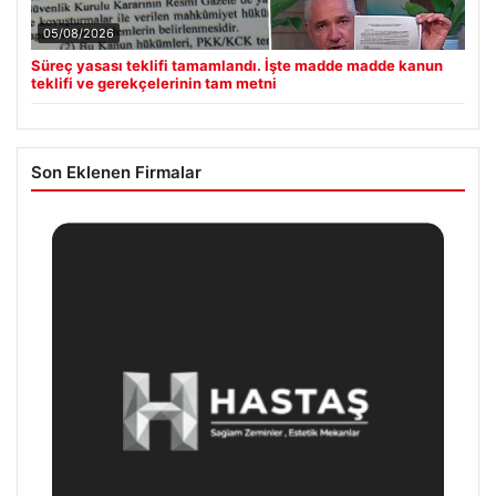
05/08/2026
Süreç yasası teklifi tamamlandı. İşte madde madde kanun
teklifi ve gerekçelerinin tam metni
Son Eklenen Firmalar