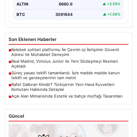
ALTIN
6660.6
▲ +2.59%
BTC
3091644
▲ +1.09%
Son Eklenen Haberler
Kelebek sohbet platformu İle Çevrim içi İletişimin Güvenli
■
Adresi Ve Muhabbet Deneyimi
Real Madrid, Vinicius Junior ile Yeni Sözleşmeyi Resmen
■
Açıkladı
Süreç yasası teklifi tamamlandı. İşte madde madde kanun
■
teklifi ve gerekçelerinin tam metni
Rafet Dalkıran Kimdir? Türkiye’nin Yeni Hava Kuvvetleri
■
Komutanı Hakkında Detaylar
Açık Alan Mimarisinde Estetik ve bahçe mutfağı Tasarımları
■
Güncel