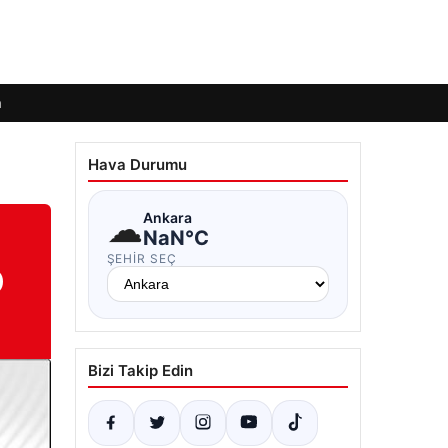
m
Hava Durumu
☁
Ankara
NaN°C
ŞEHIR SEÇ
D
Bizi Takip Edin