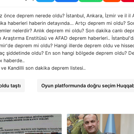
önce deprem nerede oldu? İstanbul, Ankara, İzmir ve il il
ka haberleri haberin detayında… Artçı deprem mi oldu? So
ler nelerdir? Anlık deprem mi oldu? Son dakika canlı de
em Araştırma Enstitüsü ve AFAD deprem haberleri.. İstanbul'd
ir'de deprem mi oldu? Hangi illerde deprem oldu ve hissed
ç şiddetinde oldu? En son hangi bölgede deprem oldu? D
bı haberde..
 Kandilli son dakika deprem listesi..
oldu taştı
Oyun platformunda doğru seçim Huqqa