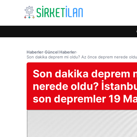
Haberler
›
Güncel Haberler
›
Son dakika deprem mi oldu? Az önce deprem nerede oldu? 
Son dakika deprem 
nerede oldu? İstanbul
son depremler 19 M