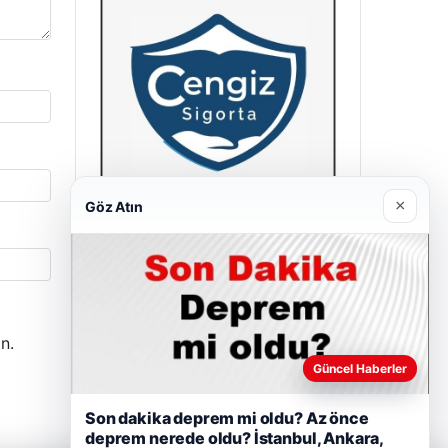
×
Göz Atın
Hastaş Beton
26/05/2026
n.
Güncel Haberler
Son dakika deprem mi oldu? Az önce
deprem nerede oldu? İstanbul, Ankara,