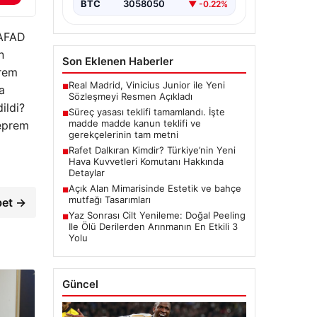
BTC
3058050
▼ -0.22%
 AFAD
n
Son Eklenen Haberler
prem
Real Madrid, Vinicius Junior ile Yeni
■
a
Sözleşmeyi Resmen Açıkladı
ildi?
Süreç yasası teklifi tamamlandı. İşte
■
madde madde kanun teklifi ve
eprem
gerekçelerinin tam metni
Rafet Dalkıran Kimdir? Türkiye’nin Yeni
■
Hava Kuvvetleri Komutanı Hakkında
Detaylar
Açık Alan Mimarisinde Estetik ve bahçe
■
mutfağı Tasarımları
bet →
Yaz Sonrası Cilt Yenileme: Doğal Peeling
■
Ile Ölü Derilerden Arınmanın En Etkili 3
Yolu
Güncel