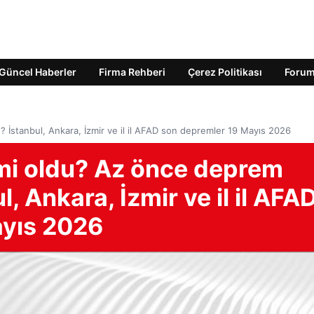
Güncel Haberler
Firma Rehberi
Çerez Politikası
Foru
İstanbul, Ankara, İzmir ve il il AFAD son depremler 19 Mayıs 2026
mi oldu? Az önce deprem
, Ankara, İzmir ve il il AFA
ayıs 2026