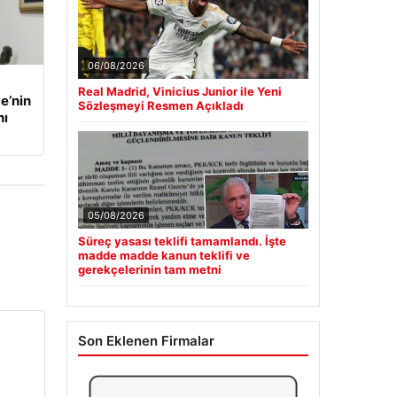
06/08/2026
Real Madrid, Vinicius Junior ile Yeni
e’nin
Sözleşmeyi Resmen Açıkladı
nı
05/08/2026
Süreç yasası teklifi tamamlandı. İşte
madde madde kanun teklifi ve
gerekçelerinin tam metni
Son Eklenen Firmalar