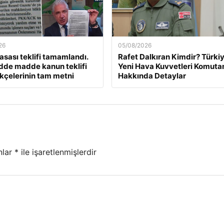
26
05/08/2026
asası teklifi tamamlandı.
Rafet Dalkıran Kimdir? Türkiy
dde madde kanun teklifi
Yeni Hava Kuvvetleri Komuta
kçelerinin tam metni
Hakkında Detaylar
nlar
*
ile işaretlenmişlerdir