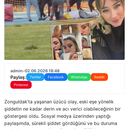
admin
•
02.06.2026 18:48
Paylaş:
Twitter
Facebook
WhatsApp
Reddit
Pinterest
Zonguldak’ta yaşanan üzücü olay, eski eşe yönelik
şiddetin ne kadar derin ve acı verici olabileceğinin bir
göstergesi oldu. Sosyal medya üzerinden yaptığı
paylaşımda, sürekli şiddet gördüğünü ve bu duruma