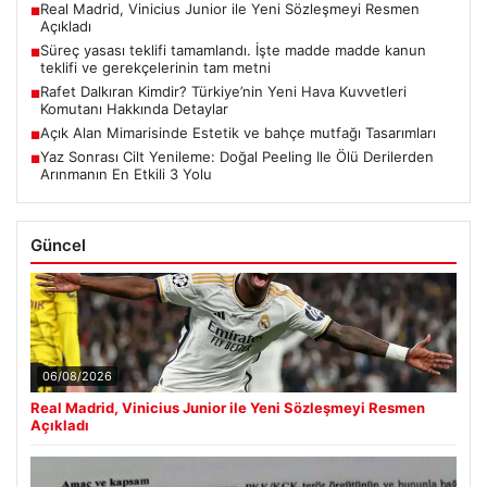
Real Madrid, Vinicius Junior ile Yeni Sözleşmeyi Resmen
■
Açıkladı
Süreç yasası teklifi tamamlandı. İşte madde madde kanun
■
teklifi ve gerekçelerinin tam metni
Rafet Dalkıran Kimdir? Türkiye’nin Yeni Hava Kuvvetleri
■
Komutanı Hakkında Detaylar
Açık Alan Mimarisinde Estetik ve bahçe mutfağı Tasarımları
■
Yaz Sonrası Cilt Yenileme: Doğal Peeling Ile Ölü Derilerden
■
Arınmanın En Etkili 3 Yolu
Güncel
06/08/2026
Real Madrid, Vinicius Junior ile Yeni Sözleşmeyi Resmen
Açıkladı