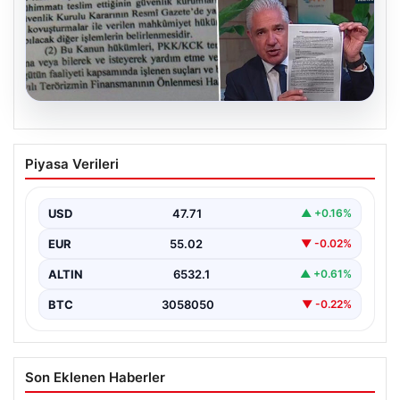
05.08.2026
Süreç yasası teklifi tamamlandı. İşte
Piyasa Verileri
madde madde kanun teklifi ve
gerekçelerinin tam metni
USD
47.71
▲ +0.16%
EUR
55.02
▼ -0.02%
ALTIN
6532.1
▲ +0.61%
BTC
3058050
▼ -0.22%
Son Eklenen Haberler