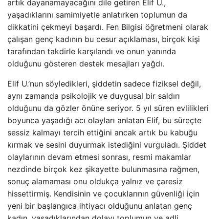
artık dayanamayacağını dile getiren Elif U.,
yaşadıklarını samimiyetle anlatırken toplumun da
dikkatini çekmeyi başardı. Fen Bilgisi öğretmeni olarak
çalışan genç kadının bu cesur açıklaması, birçok kişi
tarafından takdirle karşılandı ve onun yanında
olduğunu gösteren destek mesajları yağdı.
Elif U.’nun söyledikleri, şiddetin sadece fiziksel değil,
aynı zamanda psikolojik ve duygusal bir saldırı
olduğunu da gözler önüne seriyor. 5 yıl süren evlilikleri
boyunca yaşadığı acı olayları anlatan Elif, bu süreçte
sessiz kalmayı tercih ettiğini ancak artık bu kabuğu
kırmak ve sesini duyurmak istediğini vurguladı. Şiddet
olaylarının devam etmesi sonrası, resmi makamlar
nezdinde birçok kez şikayette bulunmasına rağmen,
sonuç alamaması onu oldukça yalnız ve çaresiz
hissettirmiş. Kendisinin ve çocuklarının güvenliği için
yeni bir başlangıca ihtiyacı olduğunu anlatan genç
kadın, yaşadıklarından dolayı toplumun ve adli