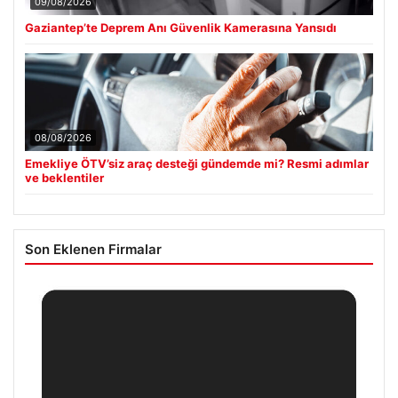
09/08/2026
Gaziantep’te Deprem Anı Güvenlik Kamerasına Yansıdı
08/08/2026
Emekliye ÖTV’siz araç desteği gündemde mi? Resmi adımlar
ve beklentiler
Son Eklenen Firmalar