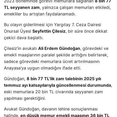
2023 döneminde görevli memurlara sağlanan
8 bin 77
TL seyyanen zam
, yalnızca çalışan memurları etkiledi,
emekliler bu artıştan faydalanamadı.
Bu olayın giderilmesi için Yargıtay 7. Ceza Dairesi
Onursal Üyesi
Seyfettin Çilesiz
, bir süre önce dikkat
çekici dava başlattı.
Çilesiz’in avukatı
Ali Erdem Gündoğan
, görevdeki ve
emekli maaşlarının paralel şekilde arttığını belirterek,
sadece görevdeki memurlara ücret artırılmasının
Anayasa’ya uygun olmadığını ifade etti.
Gündoğan,
8 bin 77 TL’lik zam talebinin 2025 yılı
temmuz ayı katsayılarıyla güncellenmesi durumunda
,
eski memurlara 20 bin TL civarında seyyanen zam
yapılması gerektiğini.
Avukat Gündoğan, davanın lehine sonuçlanması
halinde,
en düşük memur emekli maaşının 36 bin TL