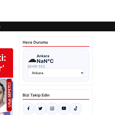
m
Hava Durumu
i:
☁
Ankara
NaN°C
r’
ŞEHIR SEÇ
Bizi Takip Edin