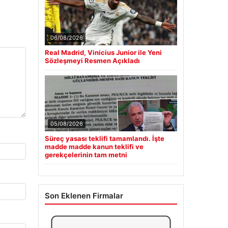
06/08/2026
Real Madrid, Vinicius Junior ile Yeni
Sözleşmeyi Resmen Açıkladı
05/08/2026
Süreç yasası teklifi tamamlandı. İşte
madde madde kanun teklifi ve
gerekçelerinin tam metni
Son Eklenen Firmalar