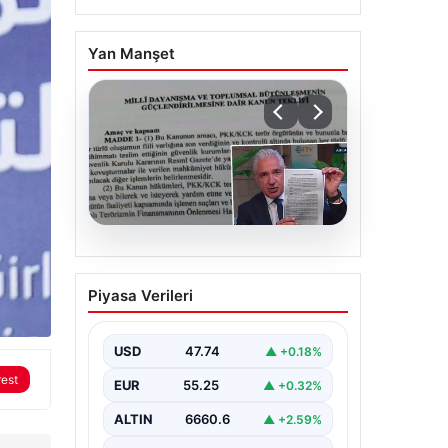
Yan Manşet
05.08.2026
Süreç yasası teklifi
Piyasa Verileri
tamamlandı. İşte madde
madde kanun teklifi ve
gerekçelerinin tam
USD
47.74
▲ +0.18%
metni
rest
EUR
55.25
▲ +0.32%
ALTIN
6660.6
▲ +2.59%