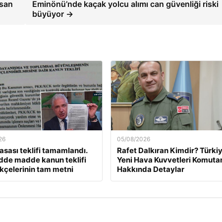
isan
Eminönü’nde kaçak yolcu alımı can güvenliği riski
büyüyor →
26
05/08/2026
asası teklifi tamamlandı.
Rafet Dalkıran Kimdir? Türkiy
dde madde kanun teklifi
Yeni Hava Kuvvetleri Komuta
kçelerinin tam metni
Hakkında Detaylar