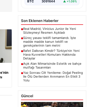
BTC
3091644
▲ +1.09%
Son Eklenen Haberler
Real Madrid, Vinicius Junior ile Yeni
■
Sözleşmeyi Resmen Açıkladı
Süreç yasası teklifi tamamlandı. İşte
■
madde madde kanun teklifi ve
gerekçelerinin tam metni
Rafet Dalkıran Kimdir? Türkiye’nin Yeni
■
Hava Kuvvetleri Komutanı Hakkında
Detaylar
Açık Alan Mimarisinde Estetik ve bahçe
■
mutfağı Tasarımları
e’nin
Yaz Sonrası Cilt Yenileme: Doğal Peeling
■
Ile Ölü Derilerden Arınmanın En Etkili 3
nı
Yolu
Güncel