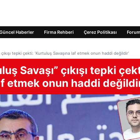
Güncel Haberler
Firma Rehberi
Çerez Politikası
Foru
 çıkışı tepki çekti: ‘Kurtuluş Savaşına laf etmek onun haddi değildir’
luş Savaşı” çıkışı tepki çekt
af etmek onun haddi değildi