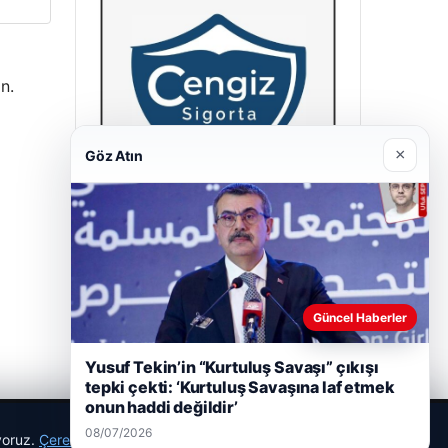
n.
×
Göz Atın
Hastaş Beton
26/05/2026
Güncel Haberler
Yusuf Tekin’in “Kurtuluş Savaşı” çıkışı
tepki çekti: ‘Kurtuluş Savaşına laf etmek
onun haddi değildir’
08/07/2026
ıyoruz.
Çerez Politikamız
Reddet
Kabul Et