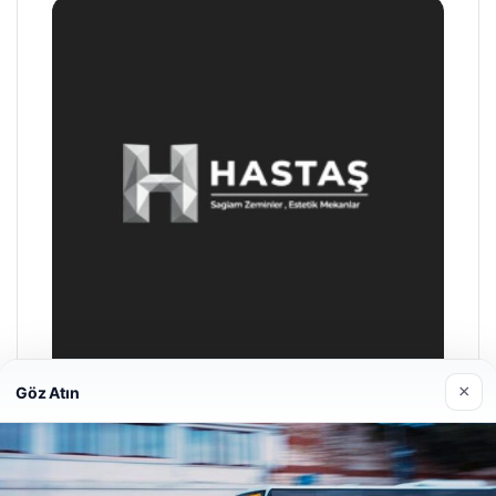
×
Göz Atın
Hastaş Beton
26/05/2026