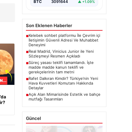
BTC
3091644
▲ +1.09%
Son Eklenen Haberler
Kelebek sohbet platformu İle Çevrim içi
■
İletişimin Güvenli Adresi Ve Muhabbet
Deneyimi
Real Madrid, Vinicius Junior ile Yeni
■
Sözleşmeyi Resmen Açıkladı
Süreç yasası teklifi tamamlandı. İşte
■
madde madde kanun teklifi ve
gerekçelerinin tam metni
Rafet Dalkıran Kimdir? Türkiye’nin Yeni
■
Hava Kuvvetleri Komutanı Hakkında
Detaylar
Açık Alan Mimarisinde Estetik ve bahçe
■
’da
mutfağı Tasarımları
ir?
Güncel