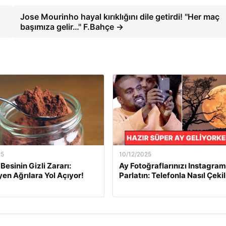
Jose Mourinho hayal kırıklığını dile getirdi! ''Her maç
başımıza gelir…'' F.Bahçe →
25
10/12/2025
Besinin Gizli Zararı:
Ay Fotoğraflarınızı Instagram
n Ağrılara Yol Açıyor!
Parlatın: Telefonla Nasıl Çekil