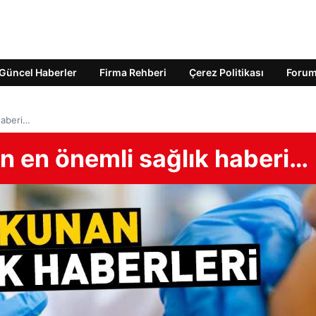
Güncel Haberler
Firma Rehberi
Çerez Politikası
Foru
haberi…
 en önemli sağlık haberi…