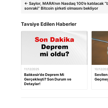
← Saylor, MARA’nın Nasdaq 100’e katılacak “b
sonraki” Bitcoin şirketi olmasını bekliyor
Tavsiye Edilen Haberler
11/12/2025
10/12/20
Balıkesir’de Deprem Mi
Sevilen 
Gerçekleşti? Son Durum ve
Geçmeye
Detaylar!