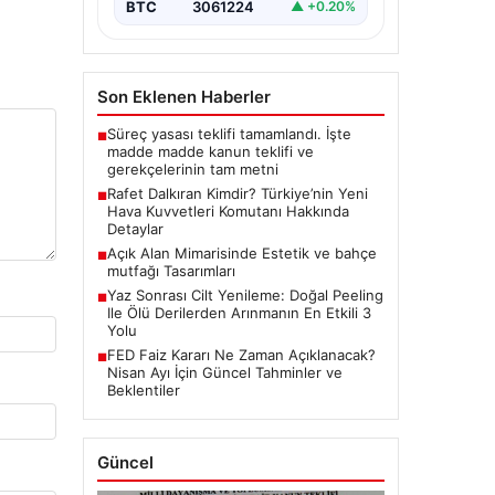
BTC
3061224
▲ +0.20%
Son Eklenen Haberler
Süreç yasası teklifi tamamlandı. İşte
■
madde madde kanun teklifi ve
gerekçelerinin tam metni
Rafet Dalkıran Kimdir? Türkiye’nin Yeni
■
Hava Kuvvetleri Komutanı Hakkında
Detaylar
Açık Alan Mimarisinde Estetik ve bahçe
■
mutfağı Tasarımları
Yaz Sonrası Cilt Yenileme: Doğal Peeling
■
Ile Ölü Derilerden Arınmanın En Etkili 3
Yolu
FED Faiz Kararı Ne Zaman Açıklanacak?
■
Nisan Ayı İçin Güncel Tahminler ve
Beklentiler
Güncel