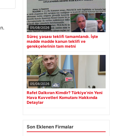
n.
05/08/2026
Süreç yasası teklifi tamamlandı. İşte
madde madde kanun teklifi ve
gerekçelerinin tam metni
05/08/2026
Rafet Dalkıran Kimdir? Türkiye’nin Yeni
Hava Kuvvetleri Komutanı Hakkında
Detaylar
Son Eklenen Firmalar