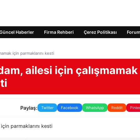
Güncel Haberler
Firma Rehberi
Çerez Politikası
Foru
şmamak için parmaklarını kesti
adam, ailesi için çalışmamak
ti
Paylaş:
Twitter
Facebook
WhatsApp
Reddit
Pinte
için parmaklarını kesti