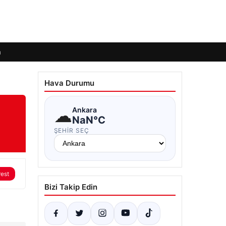
m
Hava Durumu
☁
Ankara
NaN°C
ŞEHIR SEÇ
rest
Bizi Takip Edin