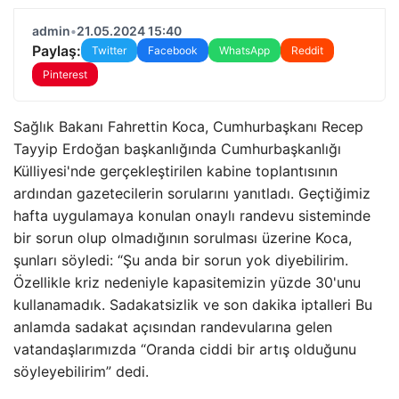
admin
•
21.05.2024 15:40
Paylaş:
Twitter
Facebook
WhatsApp
Reddit
Pinterest
Sağlık Bakanı Fahrettin Koca, Cumhurbaşkanı Recep
Tayyip Erdoğan başkanlığında Cumhurbaşkanlığı
Külliyesi'nde gerçekleştirilen kabine toplantısının
ardından gazetecilerin sorularını yanıtladı. Geçtiğimiz
hafta uygulamaya konulan onaylı randevu sisteminde
bir sorun olup olmadığının sorulması üzerine Koca,
şunları söyledi: “Şu anda bir sorun yok diyebilirim.
Özellikle kriz nedeniyle kapasitemizin yüzde 30'unu
kullanamadık. Sadakatsizlik ve son dakika iptalleri Bu
anlamda sadakat açısından randevularına gelen
vatandaşlarımızda “Oranda ciddi bir artış olduğunu
söyleyebilirim” dedi.