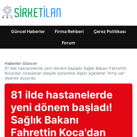
Güncel Haberler
Firma Rehberi
Çerez Politikası
Forum
Haberler
›
Güncel
›
81 ilde hastanelerde yeni dönem başladı! Sağlık Bakanı Fahrettin
Koca'dan onaylanan adaylık sistemine ilişkin açıklama! “Artış var”
diyerek duyurdu
81 ilde hastanelerde
yeni dönem başladı!
Sağlık Bakanı
Fahrettin Koca'dan