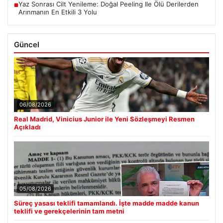
Yaz Sonrası Cilt Yenileme: Doğal Peeling Ile Ölü Derilerden
■
Arınmanın En Etkili 3 Yolu
Güncel
06/08/2026
Real Madrid, Vinicius Junior ile Yeni Sözleşmeyi Resmen
Açıkladı
05/08/2026
Süreç yasası teklifi tamamlandı. İşte madde madde kanun
teklifi ve gerekçelerinin tam metni