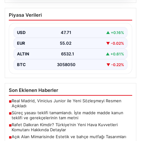
05.08.2026
Süreç yasası teklifi tamamlandı. İşte
Piyasa Verileri
madde madde kanun teklifi ve
gerekçelerinin tam metni
USD
47.71
▲ +0.16%
EUR
55.02
▼ -0.02%
ALTIN
6532.1
▲ +0.61%
BTC
3058050
▼ -0.22%
Son Eklenen Haberler
Real Madrid, Vinicius Junior ile Yeni Sözleşmeyi Resmen
■
Açıkladı
Süreç yasası teklifi tamamlandı. İşte madde madde kanun
■
teklifi ve gerekçelerinin tam metni
Rafet Dalkıran Kimdir? Türkiye’nin Yeni Hava Kuvvetleri
■
Komutanı Hakkında Detaylar
Açık Alan Mimarisinde Estetik ve bahçe mutfağı Tasarımları
■