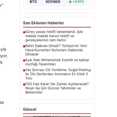
BTC
3051609
▲ +0.92%
r”
Son Eklenen Haberler
Süreç yasası teklifi tamamlandı. İşte
■
madde madde kanun teklifi ve
gerekçelerinin tam metni
Rafet Dalkıran Kimdir? Türkiye’nin Yeni
■
öyle
Hava Kuvvetleri Komutanı Hakkında
Detaylar
uyor.
Açık Alan Mimarisinde Estetik ve bahçe
■
ak
mutfağı Tasarımları
Yaz Sonrası Cilt Yenileme: Doğal Peeling
■
Ile Ölü Derilerden Arınmanın En Etkili 3
Yolu
FED Faiz Kararı Ne Zaman Açıklanacak?
■
Nisan Ayı İçin Güncel Tahminler ve
Beklentiler
sa
Güncel