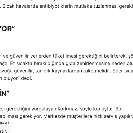
. Sıcak havalarda antibiyotiklerin mutlaka tuzlanması gereki
YOR”
ve güvenilir yerlerden tüketilmesi gerektiğini belirterek, ş
laştı. Et sıcakta bırakıldığında gıda zehirlenmesine neden ol
vuğu güvenilir, tanıdık kaynaklardan tüketmelidir. Etler sıc
n oluyor” dedi.
İN”
esi gerektiğini vurgulayan Korkmaz, şöyle konuştu: “Bu
pılması gerekiyor. Merkezde müşterilere hızlı servis yapılır
(İHA)
tır.