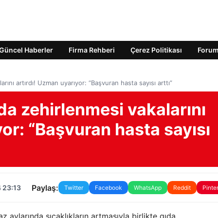
Güncel Haberler
Firma Rehberi
Çerez Politikası
Foru
rını artırdı! Uzman uyarıyor: “Başvuran hasta sayısı arttı”
da zehirlenmesi vakalarını
yor: “Başvuran hasta sayısı
Paylaş:
 23:13
Twitter
Facebook
WhatsApp
Reddit
Pinte
 aylarında sıcaklıkların artmasıyla birlikte gıda