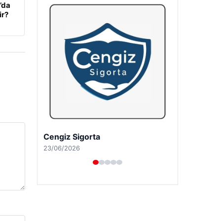
’da
ir?
Hastaş Beton
26/05/2026