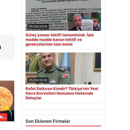
05/08/2026
Süreç yasası teklifi tamamlandı. İşte
madde madde kanun teklifi ve
gerekçelerinin tam metni
N
05/08/2026
Rafet Dalkıran Kimdir? Türkiye’nin Yeni
Hava Kuvvetleri Komutanı Hakkında
Detaylar
Son Eklenen Firmalar