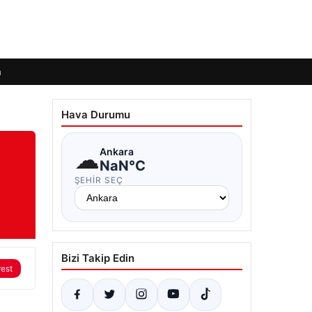
m
Hava Durumu
☁
Ankara
NaN°C
ŞEHIR SEÇ
Bizi Takip Edin
rest