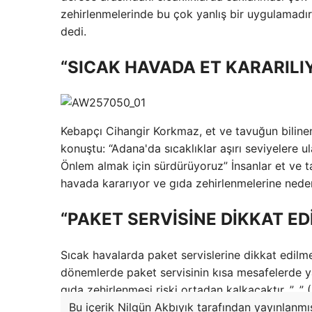
zehirlenmelerinde bu çok yanlış bir uygulamadır
dedi.
“SICAK HAVADA ET KARARILI
Kebapçı Cihangir Korkmaz, et ve tavuğun bilinen 
konuştu: “Adana'da sıcaklıklar aşırı seviyelere u
Önlem almak için sürdürüyoruz” İnsanlar et ve ta
havada kararıyor ve gıda zehirlenmelerine nede
“PAKET SERVİSİNE DİKKAT ED
Sıcak havalarda paket servislerine dikkat edilm
dönemlerde paket servisinin kısa mesafelerde ya
gıda zehirlenmesi riski ortadan kalkacaktır. ” .” 
Bu içerik Nilgün Akbıyık tarafından yayınlanmış