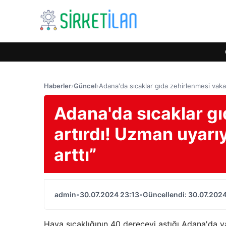
Haberler
›
Güncel
›
Adana'da sıcaklar gıda zehirlenmesi vakala
Adana'da sıcaklar gı
artırdı! Uzman uyarı
arttı”
admin
•
30.07.2024 23:13
•
Güncellendi: 30.07.2024
Hava sıcaklığının 40 dereceyi aştığı Adana'da yaz