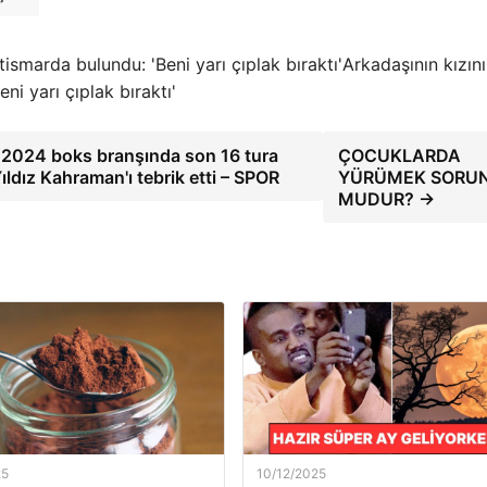
Arkadaşının kızını
ni yarı çıplak bıraktı'
s 2024 boks branşında son 16 tura
ÇOCUKLARDA
ıldız Kahraman'ı tebrik etti – SPOR
YÜRÜMEK SORU
MUDUR? →
25
10/12/2025