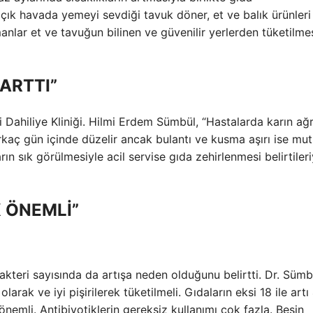
açık havada yemeyi sevdiği tavuk döner, et ve balık ürünleri
nlar et ve tavuğun bilinen ve güvenilir yerlerden tüketilmes
 ARTTI”
Dahiliye Kliniği. Hilmi Erdem Sümbül, “Hastalarda karın ağrı
 birkaç gün içinde düzelir ancak bulantı ve kusma aşırı ise mu
n sık görülmesiyle acil servise gıda zehirlenmesi belirtileri
 ÖNEMLİ”
kteri sayısında da artışa neden olduğunu belirtti. Dr. Sümb
larak ve iyi pişirilerek tüketilmeli. Gıdaların eksi 18 ile artı
nemli. Antibiyotiklerin gereksiz kullanımı çok fazla. Besin