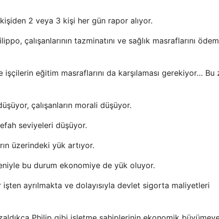
kişiden 2 veya 3 kişi her gün rapor alıyor.
ilippo, çalışanlarının tazminatını ve sağlık masraflarını öde
ve işçilerin eğitim masraflarını da karşılaması gerekiyor… B
düşüyor, çalışanların morali düşüyor.
 refah seviyeleri düşüyor.
ın üzerindeki yük artıyor.
deniyle bu durum ekonomiye de yük oluyor.
 işten ayrılmakta ve dolayısıyla devlet sigorta maliyetleri
aldıkça Philip gibi işletme sahiplerinin ekonomik büyümey