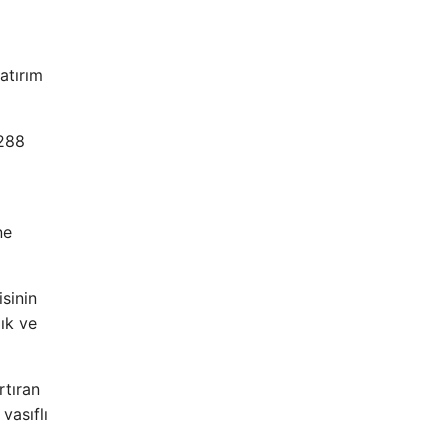
atırım
 288
ne
sinin
ık ve
rtıran
vasıflı