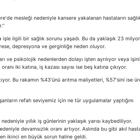
tere'de mesleği nedeniyle kansere yakalanan hastaların sağlı
.''
işle ilgili bir sağlık sorunu yaşadı. Bu da yaklaşık 23 milyo
trese, depresyona ve gerginliğe neden oluyor.
rı ve psikolojik nedenlerden dolayı işten ayrılıyor veya işini
ranı iki katına, iş kazası sayısı ise beş katına çıkıyor.
ıyor. Bu rakamın %43'ünü arıtma maliyetleri, %57'sini ise ü
şanların refah seviyemiz için ne tür uygulamalar yaptığını
 nedeniyle yıllık iş günlerinin yaklaşık yarısı kaybediliyor.
eniyle devamsızlık oranı artıyor. Aslında bu gibi akıl hastal
en ikinci en büyük sorun haline geldi.