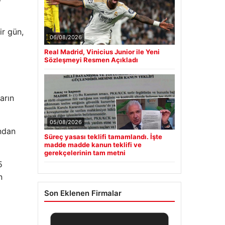
ir gün,
06/08/2026
Real Madrid, Vinicius Junior ile Yeni
Sözleşmeyi Resmen Açıkladı
arın
05/08/2026
ndan
Süreç yasası teklifi tamamlandı. İşte
madde madde kanun teklifi ve
gerekçelerinin tam metni
5
n
Son Eklenen Firmalar