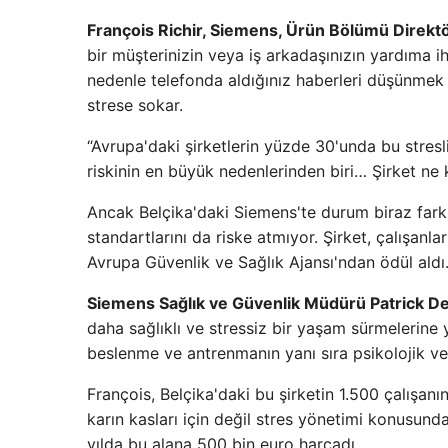
François Richir, Siemens, Ürün Bölümü Direkt
bir müşterinizin veya iş arkadaşınızın yardıma ih
nedenle telefonda aldığınız haberleri düşünmek
strese sokar.
“Avrupa'daki şirketlerin yüzde 30'unda bu stresli
riskinin en büyük nedenlerinden biri… Şirket ne
Ancak Belçika'daki Siemens'te durum biraz farklı.
standartlarını da riske atmıyor. Şirket, çalışanlar
Avrupa Güvenlik ve Sağlık Ajansı'ndan ödül aldı
Siemens Sağlık ve Güvenlik Müdürü Patrick D
daha sağlıklı ve stressiz bir yaşam sürmelerine
beslenme ve antrenmanın yanı sıra psikolojik ve
François, Belçika'daki bu şirketin 1.500 çalışan
karın kasları için değil stres yönetimi konusund
yılda bu alana 500 bin euro harcadı.