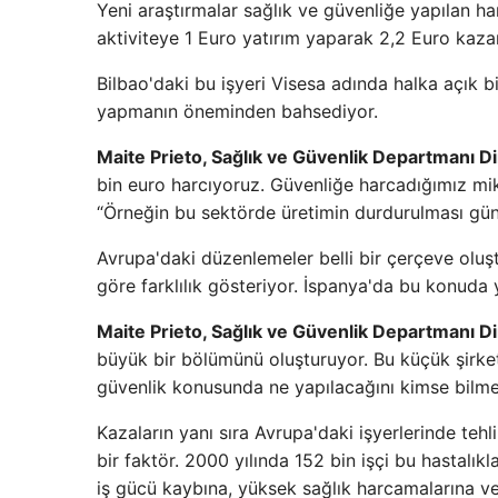
Yeni araştırmalar sağlık ve güvenliğe yapılan ha
aktiviteye 1 Euro yatırım yaparak 2,2 Euro kazan
Bilbao'daki bu işyeri Visesa adında halka açık b
yapmanın öneminden bahsediyor.
Maite Prieto, Sağlık ve Güvenlik Departmanı D
bin euro harcıyoruz. Güvenliğe harcadığımız mikt
“Örneğin bu sektörde üretimin durdurulması günl
Avrupa'daki düzenlemeler belli bir çerçeve oluş
göre farklılık gösteriyor. İspanya'da bu konuda 
Maite Prieto, Sağlık ve Güvenlik Departmanı D
büyük bir bölümünü oluşturuyor. Bu küçük şirket
güvenlik konusunda ne yapılacağını kimse bilmedi
Kazaların yanı sıra Avrupa'daki işyerlerinde tehli
bir faktör. 2000 yılında 152 bin işçi bu hastalıkl
iş gücü kaybına, yüksek sağlık harcamalarına v