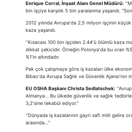
Enrique Corral, İnşaat Alanı Genel Müdürü:
''M
bin işçiye karşılık 5 bin yaralanma yaşandı. “So
2012 yılında Avrupa'da 2,5 milyon işçinin küçük 
kaza yaşandı.
''Kısacası 100 bin işçiden 2.44'ü ölümlü kaza m
dikkat çekicidir. Örneğin Polonya'da bu oran %
%1'in altındadır.
Pek çok çalışmaya göre iş kazaları ülke ekonomil
Bibao'da Avrupa Sağlık ve Güvenlik Ajansı'nın 
EU OSHA Başkanı Christa Sedlatschek:
''Avrup
Almanya… Bu ülkede güvenlik ve sağlık tedbirleri
3,2'sine tekabül ediyor.”
''Dünyada iş kazalarının gayri safi milli gelire 
arasında…''