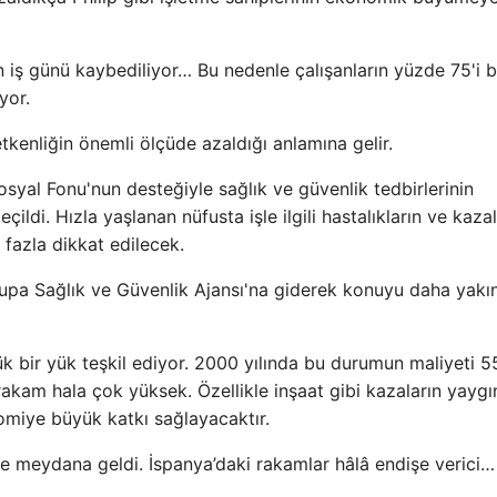
n iş günü kaybediliyor… Bu nedenle çalışanların yüzde 75'i b
yor.
tkenliğin önemli ölçüde azaldığı anlamına gelir.
syal Fonu'nun desteğiyle sağlık ve güvenlik tedbirlerinin
çildi. Hızla yaşlanan nüfusta işle ilgili hastalıkların ve kazal
fazla dikkat edilecek.
rupa Sağlık ve Güvenlik Ajansı'na giderek konuyu daha yakı
k bir yük teşkil ediyor. 2000 yılında bu durumun maliyeti 5
akam hala çok yüksek. Özellikle inşaat gibi kazaların yaygı
miye büyük katkı sağlayacaktır.
de meydana geldi. İspanya’daki rakamlar hâlâ endişe verici…