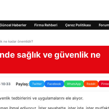
Güncel Haberler
Firma Rehberi
Çerez Politikası
Foru
lik ne kadar önemlidir?
inde sağlık ve güvenlik ne
Paylaş:
 10:33
Twitter
Facebook
WhatsApp
Reddit
Pinte
nlik tedbirlerini ve uygulamalarını ele alıyor.
aman ihmal ediyoruz. İster seyahatte, ister işte, ister mutfa