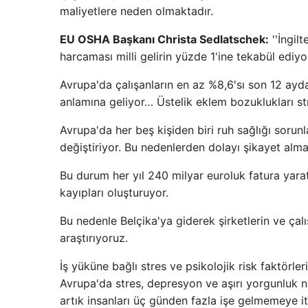
maliyetlere neden olmaktadır.
EU OSHA Başkanı Christa Sedlatschek:
''İngil
harcaması milli gelirin yüzde 1'ine tekabül ediyor
Avrupa'da çalışanların en az %8,6'sı son 12 ayda 
anlamına geliyor… Üstelik eklem bozuklukları s
Avrupa'da her beş kişiden biri ruh sağlığı sorunla
değiştiriyor. Bu nedenlerden dolayı şikayet alma o
Bu durum her yıl 240 milyar euroluk fatura yarat
kayıpları oluşturuyor.
Bu nedenle Belçika'ya giderek şirketlerin ve çalı
araştırıyoruz.
İş yüküne bağlı stres ve psikolojik risk faktörleri
Avrupa'da stres, depresyon ve aşırı yorgunluk ned
artık insanları üç günden fazla işe gelmemeye it