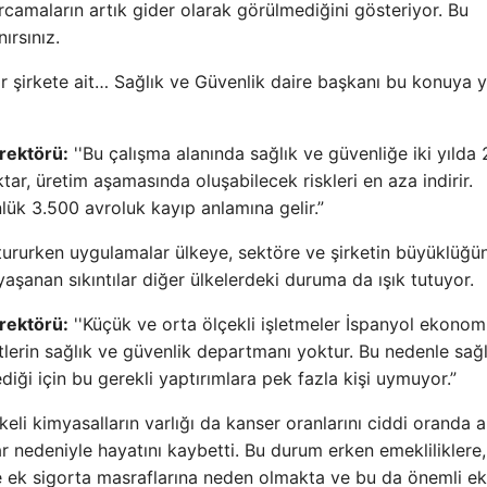
rcamaların artık gider olarak görülmediğini gösteriyor. Bu
ırsınız.
ir şirkete ait… Sağlık ve Güvenlik daire başkanı bu konuya y
irektörü:
''Bu çalışma alanında sağlık ve güvenliğe iki yılda
ar, üretim aşamasında oluşabilecek riskleri en aza indirir.
ük 3.500 avroluk kayıp anlamına gelir.”
tururken uygulamalar ülkeye, sektöre ve şirketin büyüklüğü
yaşanan sıkıntılar diğer ülkelerdeki duruma da ışık tutuyor.
irektörü:
''Küçük ve orta ölçekli işletmeler İspanyol ekonomi
lerin sağlık ve güvenlik departmanı yoktur. Bu nedenle sağl
ği için bu gerekli yaptırımlara pek fazla kişi uymuyor.”
keli kimyasalların varlığı da kanser oranlarını ciddi oranda a
ar nedeniyle hayatını kaybetti. Bu durum erken emekliliklere, 
e ek sigorta masraflarına neden olmakta ve bu da önemli ek