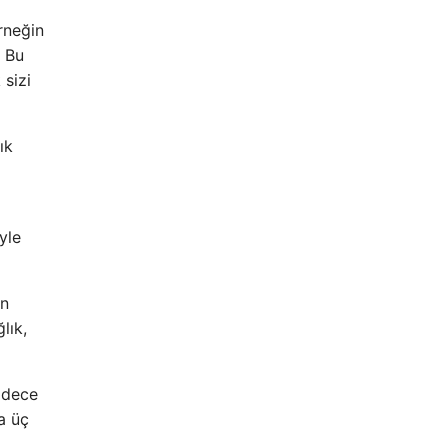
rneğin
. Bu
sizi
ık
iyle
ın
lık,
Sadece
a üç