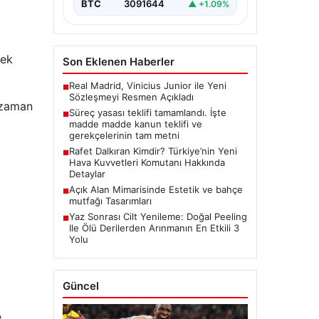
BTC
3091644
▲ +1.09%
mek
Son Eklenen Haberler
Real Madrid, Vinicius Junior ile Yeni
■
Sözleşmeyi Resmen Açıkladı
u zaman
Süreç yasası teklifi tamamlandı. İşte
■
madde madde kanun teklifi ve
gerekçelerinin tam metni
Rafet Dalkıran Kimdir? Türkiye’nin Yeni
■
Hava Kuvvetleri Komutanı Hakkında
Detaylar
Açık Alan Mimarisinde Estetik ve bahçe
■
mutfağı Tasarımları
Yaz Sonrası Cilt Yenileme: Doğal Peeling
■
Ile Ölü Derilerden Arınmanın En Etkili 3
Yolu
Güncel
e