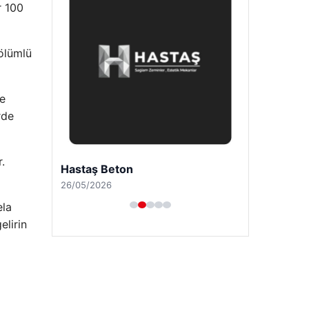
r 100
 ölümlü
de
rde
.
Hastaş Beton
26/05/2026
ela
elirin