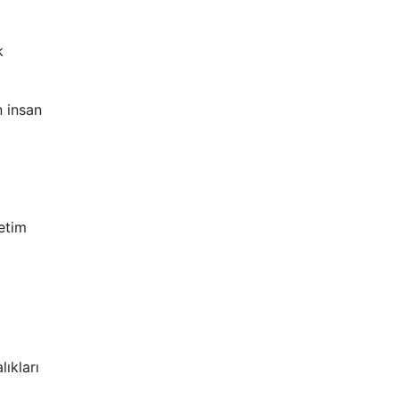
k
n insan
retim
ıkları