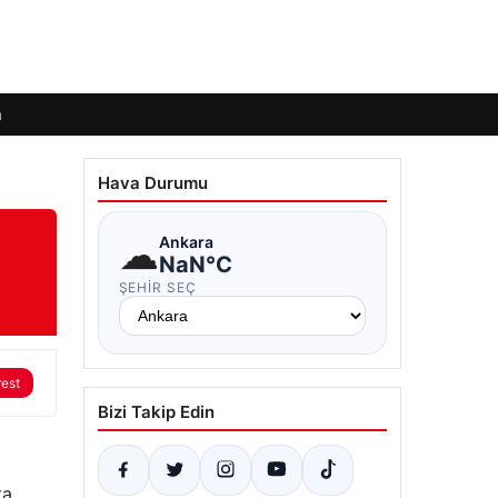
m
Hava Durumu
☁
Ankara
NaN°C
ŞEHIR SEÇ
rest
Bizi Takip Edin
kta…