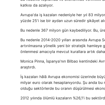
katkısı da azalıyor.
Avrupa'da iş kazaları nedeniyle her yıl 83 milyo
yüzde 25'i ise bir aydan uzun süredir şikâyet alı
Bu nedenle 367 milyon gün kaybediliyor. Bu, üre
Bu nedenle 2014-2020 yılları arasında Avrupa So
artırılmasına yönelik yeni bir stratejik hamleye ge
önlenmesi amacıyla mevcut kurallara artık daha 
Monica Pinna, İspanya'nın Bilbao kentindeki Av
araştırdı.
İş kazaları hâlâ Avrupa ekonomisi üzerinde büyü
milyar euro olarak hesaplanıyordu. Şu anda bu r
olduğu sektörlerde bu oranın düşürülmesi ekono
2012 yılında ölümlü kazaların %26,1'i bu sektör