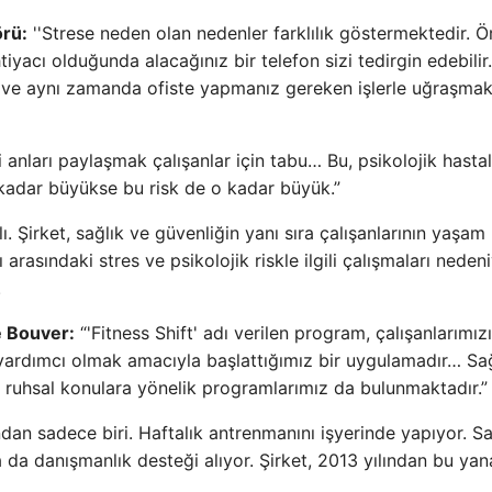
örü:
''Strese neden olan nedenler farklılık göstermektedir. Ö
tiyacı olduğunda alacağınız bir telefon sizi tedirgin edebilir
 ve aynı zamanda ofiste yapmanız gereken işlerle uğraşmak 
 anları paylaşmak çalışanlar için tabu… Bu, psikolojik hastal
 kadar büyükse bu risk de o kadar büyük.”
 Şirket, sağlık ve güvenliğin yanı sıra çalışanlarının yaşam
ı arasındaki stres ve psikolojik riskle ilgili çalışmaları neden
.
e Bouver:
“'Fitness Shift' adı verilen program, çalışanlarımız
 yardımcı olmak amacıyla başlattığımız bir uygulamadır… Sağ
 ruhsal konulara yönelik programlarımız da bulunmaktadır.”
ından sadece biri. Haftalık antrenmanını işyerinde yapıyor. 
a da danışmanlık desteği alıyor. Şirket, 2013 yılından bu yan