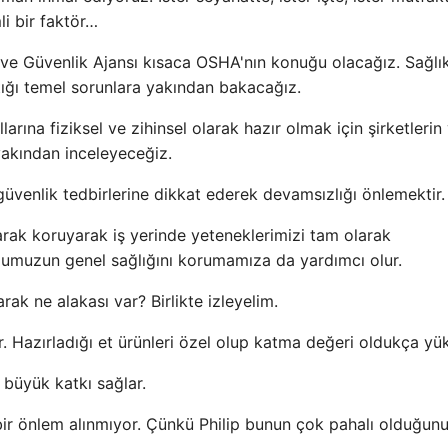
i bir faktör…
 ve Güvenlik Ajansı kısaca OSHA'nın konuğu olacağız. Sağlı
tığı temel sorunlara yakından bakacağız.
arına fiziksel ve zihinsel olarak hazır olmak için şirketlerin
yakından inceleyeceğiz.
güvenlik tedbirlerine dikkat ederek devamsızlığı önlemektir.
larak koruyarak iş yerinde yeteneklerimizi tam olarak
umuzun genel sağlığını korumamıza da yardımcı olur.
k ne alakası var? Birlikte izleyelim.
yor. Hazırladığı et ürünleri özel olup katma değeri oldukça yük
 büyük katkı sağlar.
 bir önlem alınmıyor. Çünkü Philip bunun çok pahalı olduğun