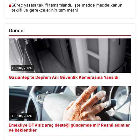
Süreç yasası teklifi tamamlandı. İşte madde madde kanun
■
teklifi ve gerekçelerinin tam metni
Güncel
09/08/2026
Gaziantep’te Deprem Anı Güvenlik Kamerasına Yansıdı
08/08/2026
Emekliye ÖTV’siz araç desteği gündemde mi? Resmi adımlar
ve beklentiler