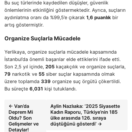
Bu suç türlerinde kaydedilen düşüşler, güvenlik
önlemlerinin etkinliğini göstermektedir. Ayrıca, suçların
aydınlatma oranı da %99,5’e çıkarak
1,6 puanlık
bir
artış göstermiştir.
Organize Suçlarla Mücadele
Yerlikaya, organize suçlarla mücadele kapsamında
İstanbul’da önemli başarılar elde ettiklerini ifade etti.
Son 2,5 yıl içinde,
205
kaçakçılık ve organize suçlarla,
79
narkotik ve
55
siber suçlar kapsamında olmak
üzere toplamda
339
organize suç örgütü çökertildi.
Bu süreçte
6,031
kişi tutuklandı.
← Van’da
Aylin Nazlıaka: ‘2025 Siyasette
Deprem Mi
Kadın Raporu, Türkiye’nin 185
Oldu? Son
ülke arasında 126. sıraya
Gelişmeler ve
düştüğünü gösterdi’ →
Detaylar!