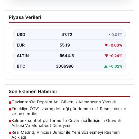
08.08.2026
Emekliye ÖTV’siz araç desteği
Piyasa Verileri
gündemde mi? Resmi adımlar ve
beklentiler
USD
47.72
• 0.01%
Son zamanlarda sosyal medyada ve çeşitli haber
platformlarında, emeklilere yönelik ÖTV muafiyetli araç
EUR
55.19
▼ -0.03%
imkanlarının…
ALTIN
6644.5
▼ -0.24%
BTC
3086996
▲ +0.02%
Son Eklenen Haberler
Gaziantep’te Deprem Anı Güvenlik Kamerasına Yansıdı
■
Emekliye ÖTV’siz araç desteği gündemde mi? Resmi adımlar
■
ve beklentiler
Kelebek sohbet platformu İle Çevrim içi İletişimin Güvenli
■
Adresi Ve Muhabbet Deneyimi
Real Madrid, Vinicius Junior ile Yeni Sözleşmeyi Resmen
■
Açıkladı