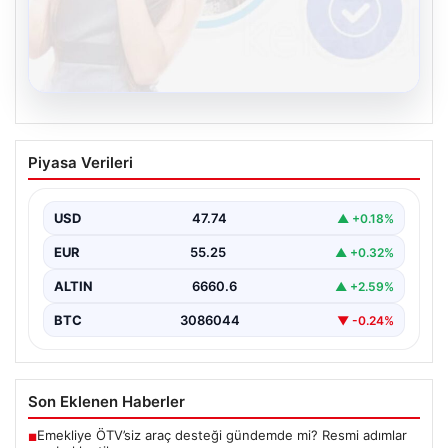
08.08.2026
Kelebek sohbet platformu İle Çevrim içi
Piyasa Verileri
İletişimin Güvenli Adresi Ve Muhabbet
Deneyimi
USD
47.74
▲ +0.18%
Sanal dünyasında insanların güvenli bir şekilde iletişim
oluşturması ciddi bir hassasiyet barındırmaktadır.
EUR
55.25
▲ +0.32%
Güncel olarak…
ALTIN
6660.6
▲ +2.59%
BTC
3086044
▼ -0.24%
Son Eklenen Haberler
Emekliye ÖTV’siz araç desteği gündemde mi? Resmi adımlar
■