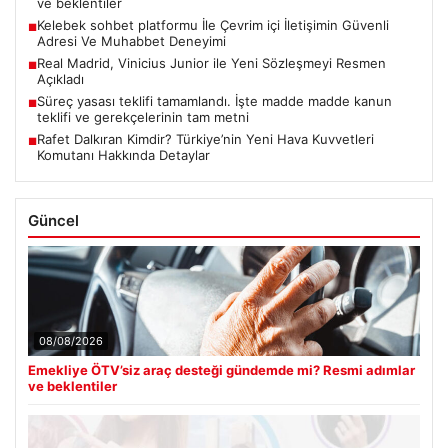
ve beklentiler
Kelebek sohbet platformu İle Çevrim içi İletişimin Güvenli
■
Adresi Ve Muhabbet Deneyimi
Real Madrid, Vinicius Junior ile Yeni Sözleşmeyi Resmen
■
Açıkladı
Süreç yasası teklifi tamamlandı. İşte madde madde kanun
■
teklifi ve gerekçelerinin tam metni
Rafet Dalkıran Kimdir? Türkiye’nin Yeni Hava Kuvvetleri
■
Komutanı Hakkında Detaylar
Güncel
08/08/2026
Emekliye ÖTV’siz araç desteği gündemde mi? Resmi adımlar
ve beklentiler