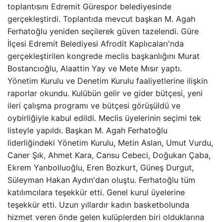
toplantısını Edremit Gürespor belediyesinde
gerçekleştirdi. Toplantıda mevcut başkan M. Agah
Ferhatoğlu yeniden seçilerek güven tazelendi. Güre
İlçesi Edremit Belediyesi Afrodit Kaplıcaları'nda
gerçekleştirilen kongrede meclis başkanlığını Murat
Bostancıoğlu, Alaattin Yay ve Mete Mısır yaptı.
Yönetim Kurulu ve Denetim Kurulu faaliyetlerine ilişkin
raporlar okundu. Kulübün gelir ve gider bütçesi, yeni
ileri çalışma programı ve bütçesi görüşüldü ve
oybirliğiyle kabul edildi. Meclis üyelerinin seçimi tek
listeyle yapıldı. Başkan M. Agah Ferhatoğlu
liderliğindeki Yönetim Kurulu, Metin Aslan, Umut Vurdu,
Caner Şık, Ahmet Kara, Cansu Cebeci, Doğukan Çaba,
Ekrem Yanbolluoğlu, Eren Bozkurt, Güneş Durgut,
Süleyman Hakan Aydın'dan oluştu. Ferhatoğlu tüm
katılımcılara teşekkür etti. Genel kurul üyelerine
teşekkür etti. Uzun yıllardır kadın basketbolunda
hizmet veren önde gelen kulüplerden biri olduklarına