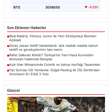
BTC
3058050
▼ -0.22%
Son Eklenen Haberler
Real Madrid, Vinicius Junior ile Yeni Sözleşmeyi Resmen
■
Açıkladı
Süreç yasası teklifi tamamlandı. İşte madde madde kanun
■
teklifi ve gerekçelerinin tam metni
Rafet Dalkıran Kimdir? Türkiye’nin Yeni Hava Kuvvetleri
■
Komutanı Hakkında Detaylar
Açık Alan Mimarisinde Estetik ve bahçe mutfağı Tasarımları
■
Yaz Sonrası Cilt Yenileme: Doğal Peeling Ile Ölü Derilerden
■
Arınmanın En Etkili 3 Yolu
Güncel