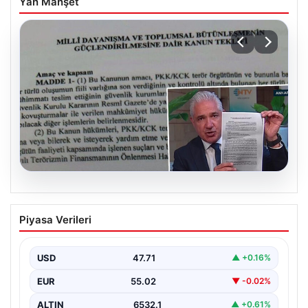
Yan Manşet
05.08.2026
Süreç yasası teklifi tamamlandı. İşte
Piyasa Verileri
madde madde kanun teklifi ve
gerekçelerinin tam metni
USD
47.71
▲ +0.16%
EUR
55.02
▼ -0.02%
ALTIN
6532.1
▲ +0.61%