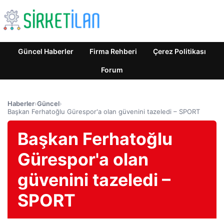
Güncel Haberler
Firma Rehberi
Çerez Politikası
Forum
Haberler
›
Güncel
›
Başkan Ferhatoğlu Gürespor'a olan güvenini tazeledi – SPORT
Başkan Ferhatoğlu
Gürespor'a olan
güvenini tazeledi –
SPORT