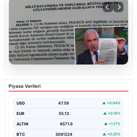
05.08.2026
Süreç yasası teklifi tamamlandı. İşte
Piyasa Verileri
madde madde kanun teklifi ve
gerekçelerinin tam metni
USD
47.59
▲ +0.04%
EUR
55.13
▲ +0.19%
ALTIN
6571.9
▲ +1.17%
BTC
3061224
▲ +0.20%