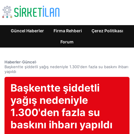
Güncel Haberler
Firma Rehberi
Çerez Politikası
Forum
Haberler
›
Güncel
›
Başkentte şiddetli yağış nedeniyle 1.300'den fazla su baskını ihbarı
yapıldı
Başkentte şiddetli
yağış nedeniyle
1.300'den fazla su
baskını ihbarı yapıldı