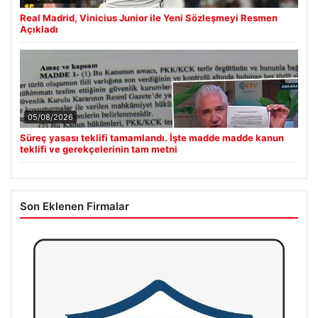
Real Madrid, Vinicius Junior ile Yeni Sözleşmeyi Resmen
Açıkladı
05/08/2026
Süreç yasası teklifi tamamlandı. İşte madde madde kanun
teklifi ve gerekçelerinin tam metni
Son Eklenen Firmalar