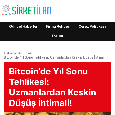
Güncel Haberler
Firma Rehberi
Çerez Politikası
Forum
Haberler
›
Güncel
›
Bitcoin’de Yıl Sonu Tehlikesi: Uzmanlardan Keskin Düşüş İhtimali!
Bitcoin’de Yıl Sonu
Tehlikesi:
Uzmanlardan Keskin
Düşüş İhtimali!