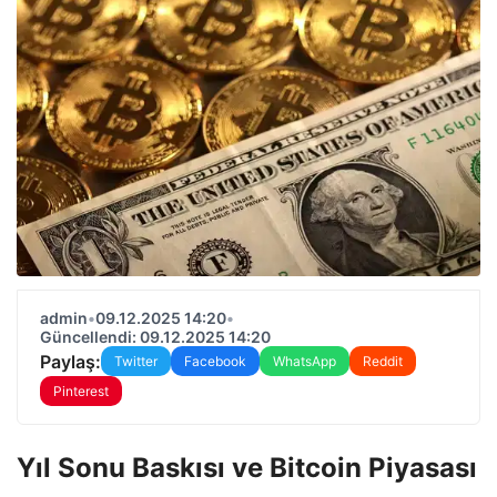
admin
•
09.12.2025 14:20
•
Güncellendi: 09.12.2025 14:20
Paylaş:
Twitter
Facebook
WhatsApp
Reddit
Pinterest
Yıl Sonu Baskısı ve Bitcoin Piyasası