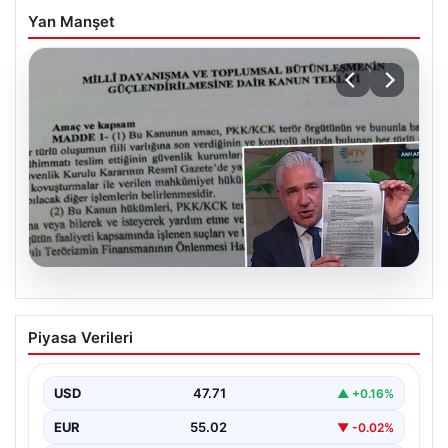
Yan Manşet
05.08.2026
Süreç yasası teklifi tamamlandı. İşte
Piyasa Verileri
madde madde kanun teklifi ve
gerekçelerinin tam metni
USD
47.71
▲ +0.16%
EUR
55.02
▼ -0.02%