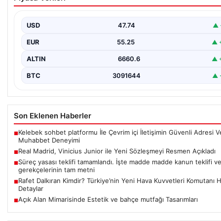
Resmen Açıkladı
İspanyol futbolunun dev kulübü Real Madrid, uzun süredir konu
ve merakla beklenen gelişmeyle ilgili…
USD
47.74
▲ 
EUR
55.25
▲ 
ALTIN
6660.6
▲ 
BTC
3091644
▲ 
Son Eklenen Haberler
Kelebek sohbet platformu İle Çevrim içi İletişimin Güvenli Adresi V
■
Muhabbet Deneyimi
Real Madrid, Vinicius Junior ile Yeni Sözleşmeyi Resmen Açıkladı
■
Süreç yasası teklifi tamamlandı. İşte madde madde kanun teklifi v
■
gerekçelerinin tam metni
Rafet Dalkıran Kimdir? Türkiye’nin Yeni Hava Kuvvetleri Komutanı 
■
Detaylar
Açık Alan Mimarisinde Estetik ve bahçe mutfağı Tasarımları
■