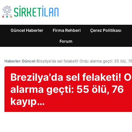
Güncel Haberler
Firma Rehberi
Çerez Politikası
Forum
Haberler
›
Güncel
›
Brezilya'da sel felaketi! Ordu alarma geçti: 55 ölü, 
Brezilya'da sel felaketi! 
alarma geçti: 55 ölü, 76
kayıp…