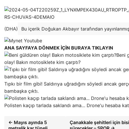
(DHA)
Bu içerik Doğukan Akbayır tarafından yayınlanmışt
ANA SAYFAYA DÖNMEK İÇİN BURAYA TIKLAYIN
Beni 
olay! Bakın motosiklete kim çarptı?
Tıpkı bir film gibi! Saldırıya uğradığını söyledi ancak ger
bambaşka çıktı.
Polisten kaçıp tarlada saklandı ama… Drone'u hesaba ka
← Mayıs ayında 5
Çanakkale şehitleri için bis
metrelik kar tüneli
sürecekler – SPOR →