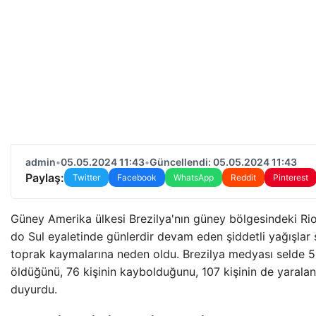
admin
•
05.05.2024 11:43
•
Güncellendi: 05.05.2024 11:43
Paylaş:
Twitter
Facebook
WhatsApp
Reddit
Pinterest
Güney Amerika ülkesi Brezilya'nın güney bölgesindeki Ri
do Sul eyaletinde günlerdir devam eden şiddetli yağışlar 
toprak kaymalarına neden oldu. Brezilya medyası selde 55
öldüğünü, 76 kişinin kaybolduğunu, 107 kişinin de yaralan
duyurdu.