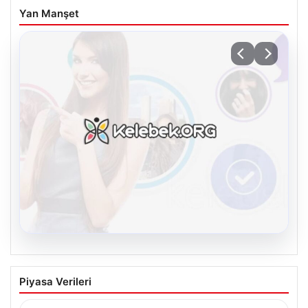
Yan Manşet
08.08.2026
Kelebek sohbet platformu İle Çevrim içi
Piyasa Verileri
İletişimin Güvenli Adresi Ve Muhabbet
Deneyimi