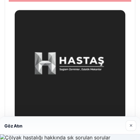
×
Göz Atın
Hastaş Beton