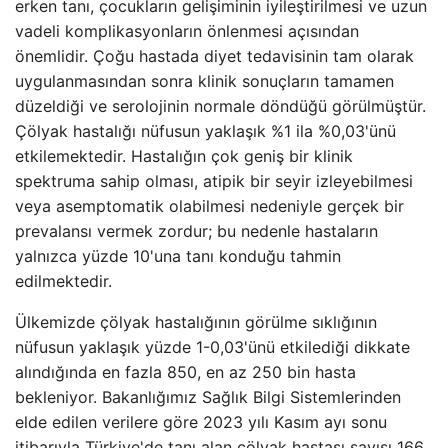
erken tanı, çocukların gelişiminin iyileştirilmesi ve uzun
vadeli komplikasyonların önlenmesi açısından
önemlidir. Çoğu hastada diyet tedavisinin tam olarak
uygulanmasından sonra klinik sonuçların tamamen
düzeldiği ve serolojinin normale döndüğü görülmüştür.
Çölyak hastalığı nüfusun yaklaşık %1 ila %0,03'ünü
etkilemektedir. Hastalığın çok geniş bir klinik
spektruma sahip olması, atipik bir seyir izleyebilmesi
veya asemptomatik olabilmesi nedeniyle gerçek bir
prevalansı vermek zordur; bu nedenle hastaların
yalnızca yüzde 10'una tanı konduğu tahmin
edilmektedir.
Ülkemizde çölyak hastalığının görülme sıklığının
nüfusun yaklaşık yüzde 1-0,03'ünü etkilediği dikkate
alındığında en fazla 850, en az 250 bin hasta
bekleniyor. Bakanlığımız Sağlık Bilgi Sistemlerinden
elde edilen verilere göre 2023 yılı Kasım ayı sonu
itibarıyla Türkiye'de tanı alan çölyak hastası sayısı 166