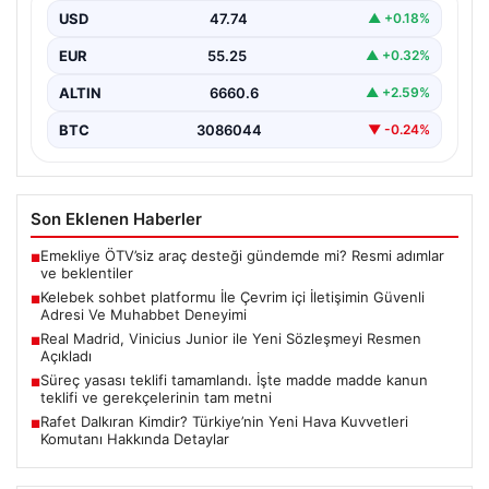
USD
47.74
▲ +0.18%
Sanal dünyasında insanların güvenli bir şekilde iletişim
oluşturması ciddi bir hassasiyet barındırmaktadır.
EUR
55.25
▲ +0.32%
Güncel olarak…
ALTIN
6660.6
▲ +2.59%
BTC
3086044
▼ -0.24%
Son Eklenen Haberler
Emekliye ÖTV’siz araç desteği gündemde mi? Resmi adımlar
■
ve beklentiler
Kelebek sohbet platformu İle Çevrim içi İletişimin Güvenli
■
Adresi Ve Muhabbet Deneyimi
Real Madrid, Vinicius Junior ile Yeni Sözleşmeyi Resmen
■
Açıkladı
Süreç yasası teklifi tamamlandı. İşte madde madde kanun
■
teklifi ve gerekçelerinin tam metni
Rafet Dalkıran Kimdir? Türkiye’nin Yeni Hava Kuvvetleri
■
Komutanı Hakkında Detaylar