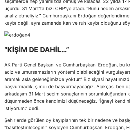
seçimlerde hep yanımızda olmuş ve kısacası 22 yılda 17 
uçurdu, 31 Mart'ta bizi CHP'ye atadı. “Bunu neden arkasına 
analiz etmeliyiz.” Cumhurbaşkanı Erdoğan değerlendirme
kaybı değil, aynı zamanda kan ve ruh kaybı olduğunu söy
“KİŞİM DE DAHİL…”
AK Parti Genel Başkanı ve Cumhurbaşkanı Erdoğan, bu ko
aciz ve umursamazların yöntemi olabileceğini vurgulayarak
aramak asla geleneğimizde yoktur.” Biz siyasi hayatımızd
başvurmadık, şimdi de başvurmayacağız. Açıkçası ben da
arkadaşım 31 Mart seçim sonuçlarının sorumluluğundan k
düşünmeden önce kendimizi düşüneceğiz. “İğneyi kendiniz
istiyorum.” dedi.
Şehirlerde görülen oy kayıplarının tek bir nedene ve başl
“basitleştirileceğini” söyleyen Cumhurbaşkanı Erdoğan, H