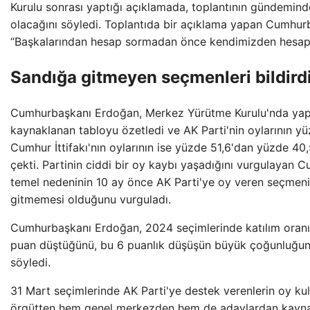
Kurulu sonrası yaptığı açıklamada, toplantının gündemin
olacağını söyledi. Toplantıda bir açıklama yapan Cumhu
“Başkalarından hesap sormadan önce kendimizden hesap 
Sandığa gitmeyen seçmenleri bildird
Cumhurbaşkanı Erdoğan, Merkez Yürütme Kurulu'nda yap
kaynaklanan tabloyu özetledi ve AK Parti'nin oylarının y
Cumhur İttifakı'nın oylarının ise yüzde 51,6'dan yüzde 40,
çekti. Partinin ciddi bir oy kaybı yaşadığını vurgulayan
temel nedeninin 10 ay önce AK Parti'ye oy veren seçmeni
gitmemesi olduğunu vurguladı.
Cumhurbaşkanı Erdoğan, 2024 seçimlerinde katılım oranı
puan düştüğünü, bu 6 puanlık düşüşün büyük çoğunluğun
söyledi.
31 Mart seçimlerinde AK Parti'ye destek verenlerin oy k
örgütten hem genel merkezden hem de adaylardan kayna