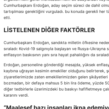
Cumhurbaşkanı Erdoğan, aday seçim süreci de dahil olma
tartışılması gerektiğini vurguladı. bu konuda gerekli her tü
etti.
LİSTELENEN DİĞER FAKTÖRLER
Cumhurbaşkanı Erdoğan, sandıkta milletin öfkesine neden 
sıraladı: Kovid-19 salgınıyla başlayan ve Rusya-Ukrayna 
enflasyon baskısının yanı sıra hayat pahalılığını da sıraladı
Erdoğan, personeline gönderdiği mesajda, yüksek enflas
kaybına uğrayan kesimin emekliler olduğunu belirterek, şö
ziyaretlerimizde zaten emeklilerimizden gelen şikâyetleri 
bozmadan, bir defaya mahsus 5 bin lira ödeme, yüzde 50
diğer tedbirlerle üzerimizdeki bu baskıyı hafifletmeye çal
kararını verdi.
“Maalesef bazı insanları ikna edemiy