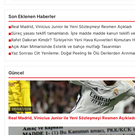
Son Eklenen Haberler
Real Madrid, Vinicius Junior ile Yeni Sözleşmeyi Resmen Açıkladı
■
Süreç yasası teklifi tamamlandı. İşte madde madde kanun teklifi v
■
Rafet Dalkıran Kimdir? Türkiye’nin Yeni Hava Kuvvetleri Komutanı 
■
Açık Alan Mimarisinde Estetik ve bahçe mutfağı Tasarımları
■
Yaz Sonrası Cilt Yenileme: Doğal Peeling Ile Ölü Derilerden Arınman
■
Güncel
06/08/2026
Real Madrid, Vinicius Junior ile Yeni Sözleşmeyi Resmen Açıkladı