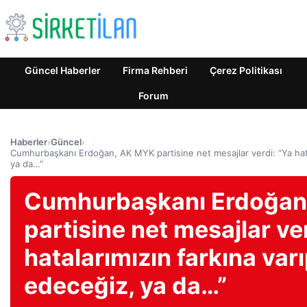
Güncel Haberler
Firma Rehberi
Çerez Politikası
Forum
Haberler
›
Güncel
›
Cumhurbaşkanı Erdoğan, AK MYK partisine net mesajlar verdi: “Ya hatal
ya da…”
Cumhurbaşkanı Erdoğan
partisine net mesajlar ver
hatalarımızın farkına varı
edeceğiz, ya da…”