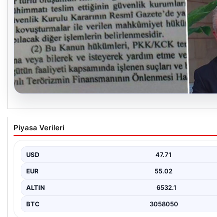
05.08.2026
Süreç yasası teklifi tamamlandı. İşte madde m
Piyasa Verileri
gerekçelerinin tam metni
USD
47.71
EUR
55.02
ALTIN
6532.1
BTC
3058050