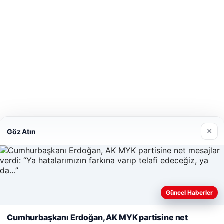
×
Göz Atın
Güncel Haberler
Cumhurbaşkanı Erdoğan, AK MYK partisine net
Web sitemizi nasıl kullandığınızı daha iyi anlayabilmek, deneyiminiz