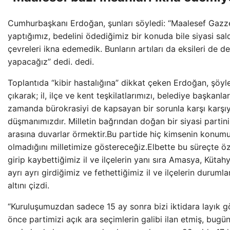
Cumhurbaşkanı Erdoğan, şunları söyledi: “Maalesef Gazze 
yaptığımız, bedelini ödediğimiz bir konuda bile siyasi sal
çevreleri ikna edemedik. Bunların artıları da eksileri de 
yapacağız” dedi. dedi.
Toplantıda “kibir hastalığına” dikkat çeken Erdoğan, şöyl
çıkarak; il, ilçe ve kent teşkilatlarımızı, belediye başkanlar
zamanda bürokrasiyi de kapsayan bir sorunla karşı karşı
düşmanımızdır. Milletin bağrından doğan bir siyasi partini
arasına duvarlar örmektir.Bu partide hiç kimsenin konumu
olmadığını milletimize göstereceğiz.Elbette bu süreçte öze
girip kaybettiğimiz il ve ilçelerin yanı sıra Amasya, Kütahya
ayrı ayrı girdiğimiz ve fethettiğimiz il ve ilçelerin duruml
altını çizdi.
“Kuruluşumuzdan sadece 15 ay sonra bizi iktidara layık g
önce partimizi açık ara seçimlerin galibi ilan etmiş, bugü