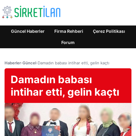
Güncel Haberler
Firma Rehberi
Çerez Politikası
Forum
Haberler
›
Güncel
›
Damadın babası intihar etti, gelin kaçtı
Damadın babası
intihar etti, gelin kaçtı