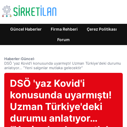
Güncel Haberler
Firma Rehberi
Çerez Politikası
Forum
Haberler
›
Güncel
›
DSÖ 'yaz Kovid'i konusunda uyarmıştı! Uzman Türkiye'deki durumu
anlatıyor… “Yeni salgınlar mutlaka gelecektir”
DSÖ 'yaz Kovid'i
konusunda uyarmıştı!
Uzman Türkiye'deki
durumu anlatıyor…