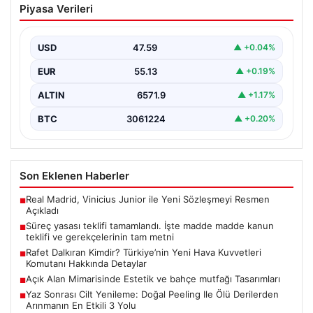
Piyasa Verileri
madde madde kanun teklifi ve
gerekçelerinin tam metni
USD
47.59
▲ +0.04%
EUR
55.13
▲ +0.19%
ALTIN
6571.9
▲ +1.17%
BTC
3061224
▲ +0.20%
Son Eklenen Haberler
Real Madrid, Vinicius Junior ile Yeni Sözleşmeyi Resmen
■
Açıkladı
Süreç yasası teklifi tamamlandı. İşte madde madde kanun
■
teklifi ve gerekçelerinin tam metni
Rafet Dalkıran Kimdir? Türkiye’nin Yeni Hava Kuvvetleri
■
Komutanı Hakkında Detaylar
Açık Alan Mimarisinde Estetik ve bahçe mutfağı Tasarımları
■
Yaz Sonrası Cilt Yenileme: Doğal Peeling Ile Ölü Derilerden
■
Arınmanın En Etkili 3 Yolu