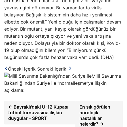
artmasına neden olan JN.1 dediğimiz bir varyantın
yavrusu gibi görünüyor. Bu varyantlarda virüs
bulaşıyor. Bağışıklık sisteminin daha hızlı yenilmesi
elbette çok önemli.” Yeni olduğu için çalışmalar devam
ediyor. Bir mutant, yani kayıp olarak gördüğünüz bir
mutantın oğlu ortaya çıkıyor ve yeni vaka artışına
neden oluyor. Dolayısıyla bir doktor olarak kişi, Kovid-
19 olup olmadığını bilemiyor. “Bilmiyorum çünkü
bugünlerde çok fazla benzer vaka var” dedi. (DHA)
Önceki içerik
Sonraki içerik
Milli Savunma
Bakanlığı'ndan Suriye ile “normalleşme”ye ilişkin
açıklama:
← Bayraklı'daki U-12 Kupası
En sık görülen
futbol turnuvasına ilişkin
nörolojik
duygular – SPORT
hastalıklar
nelerdir? →