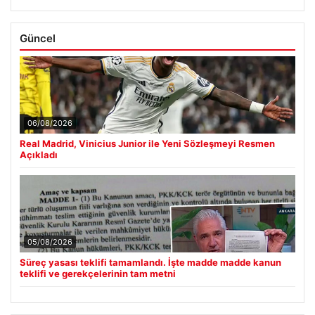
Güncel
06/08/2026
Real Madrid, Vinicius Junior ile Yeni Sözleşmeyi Resmen
Açıkladı
05/08/2026
Süreç yasası teklifi tamamlandı. İşte madde madde kanun
teklifi ve gerekçelerinin tam metni