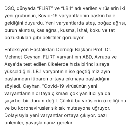
DSÖ, dünyada “FLiRT” ve “LB.1” adı verilen virüslerin iki
yeni grubunun, Kovid-19 varyantlarının baskın hale
geldiğini duyurdu. Yeni varyantlarda ateş, boğaz ağrısı,
burun akıntısı, kas ağrısı, kusma, ishal, koku ve tat
bozuklukları gibi belirtiler görülüyor.
Enfeksiyon Hastalıkları Derneği Başkanı Prof. Dr.
Mehmet Ceyhan, FLiRT varyantının ABD, Avrupa ve
Asya'da test edilen ülkelerde hızla birinci sıraya
yükseldiğini, LB.1 varyantının ise geçtiğimiz ayın
başlarından itibaren ortaya çıkmaya başladığını
söyledi. Ceyhan, “Covid-19 virüsünün yeni
varyantlarının ortaya çıkması çok yanıltıcı ya da
şaşırtıcı bir durum değil. Çünkü bu virüslerin özelliği bu
ve bu koronavirüsler sık ​​sık mutasyona uğruyor.
Dolayısıyla yeni varyantlar ortaya çıkıyor. bazı
önlemler, yavaşlamanız gerekir.