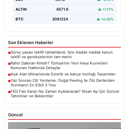
ALTIN
6571.9
▲ +1.17%
BTC
3061224
▲ +0.20%
Son Eklenen Haberler
Süreç yasası teklifi tamamlandı. İşte madde madde kanun
■
teklifi ve gerekçelerinin tam metni
Rafet Dalkıran Kimdir? Türkiye’nin Yeni Hava Kuvvetleri
■
Komutanı Hakkında Detaylar
Açık Alan Mimarisinde Estetik ve bahçe mutfağı Tasarımları
■
Yaz Sonrası Cilt Yenileme: Doğal Peeling Ile Ölü Derilerden
■
Arınmanın En Etkili 3 Yolu
FED Faiz Kararı Ne Zaman Açıklanacak? Nisan Ayı İçin Güncel
■
Tahminler ve Beklentiler
Güncel