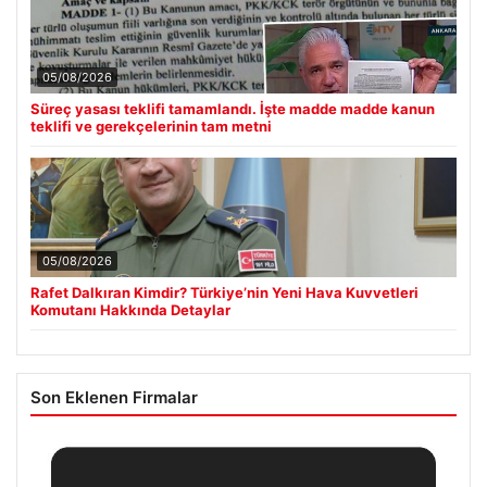
05/08/2026
Süreç yasası teklifi tamamlandı. İşte madde madde kanun
teklifi ve gerekçelerinin tam metni
05/08/2026
Rafet Dalkıran Kimdir? Türkiye’nin Yeni Hava Kuvvetleri
Komutanı Hakkında Detaylar
Son Eklenen Firmalar