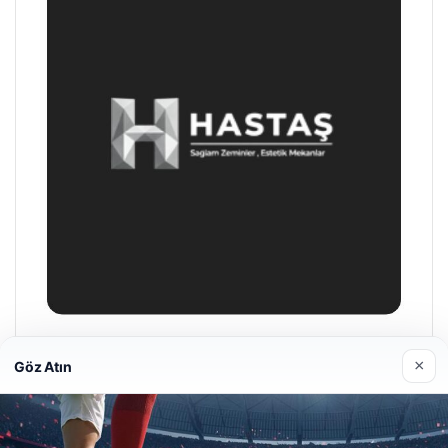
Hastaş Beton
×
Göz Atın
26/05/2026