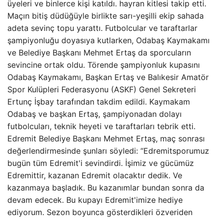
üyeleri ve binlerce kişi katıldı. hayran kitlesi takip etti.
Maçın bitiş düdüğüyle birlikte sarı-yeşilli ekip sahada
adeta sevinç topu yarattı. Futbolcular ve taraftarlar
şampiyonluğu doyasıya kutlarken, Odabaş Kaymakamı
ve Belediye Başkanı Mehmet Ertaş da sporcuların
sevincine ortak oldu. Törende şampiyonluk kupasını
Odabaş Kaymakamı, Başkan Ertaş ve Balıkesir Amatör
Spor Kulüpleri Federasyonu (ASKF) Genel Sekreteri
Ertunç İşbay tarafından takdim edildi. Kaymakam
Odabaş ve başkan Ertaş, şampiyonadan dolayı
futbolcuları, teknik heyeti ve taraftarları tebrik etti.
Edremit Belediye Başkanı Mehmet Ertaş, maç sonrası
değerlendirmesinde şunları söyledi: “Edremitsporumuz
bugün tüm Edremit'i sevindirdi. İşimiz ve gücümüz
Edremittir, kazanan Edremit olacaktır dedik. Ve
kazanmaya başladık. Bu kazanımlar bundan sonra da
devam edecek. Bu kupayı Edremit'imize hediye
ediyorum. Sezon boyunca gösterdikleri özveriden