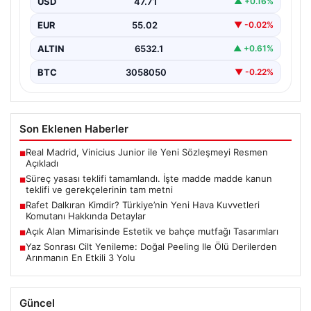
USD
47.71
▲ +0.16%
EUR
55.02
▼ -0.02%
ALTIN
6532.1
▲ +0.61%
BTC
3058050
▼ -0.22%
Son Eklenen Haberler
Real Madrid, Vinicius Junior ile Yeni Sözleşmeyi Resmen
■
Açıkladı
Süreç yasası teklifi tamamlandı. İşte madde madde kanun
■
teklifi ve gerekçelerinin tam metni
Rafet Dalkıran Kimdir? Türkiye’nin Yeni Hava Kuvvetleri
■
Komutanı Hakkında Detaylar
Açık Alan Mimarisinde Estetik ve bahçe mutfağı Tasarımları
■
Yaz Sonrası Cilt Yenileme: Doğal Peeling Ile Ölü Derilerden
■
Arınmanın En Etkili 3 Yolu
Güncel