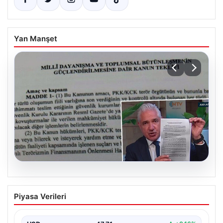
Yan Manşet
05.08.2026
Süreç yasası teklifi tamamlandı. İşte
Piyasa Verileri
madde madde kanun teklifi ve
gerekçelerinin tam metni