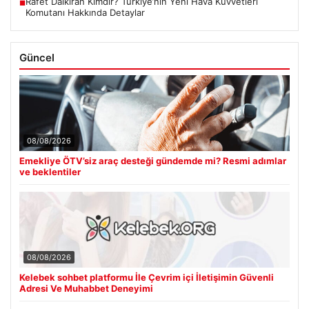
Rafet Dalkıran Kimdir? Türkiye’nin Yeni Hava Kuvvetleri
■
Komutanı Hakkında Detaylar
Güncel
08/08/2026
Emekliye ÖTV’siz araç desteği gündemde mi? Resmi adımlar
ve beklentiler
08/08/2026
Kelebek sohbet platformu İle Çevrim içi İletişimin Güvenli
Adresi Ve Muhabbet Deneyimi