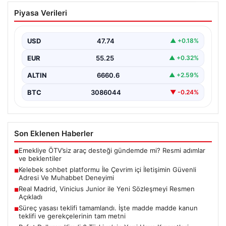
Kelebek sohbet platformu İle Çevrim içi
Piyasa Verileri
İletişimin Güvenli Adresi Ve Muhabbet
Deneyimi
USD
47.74
▲ +0.18%
Sanal dünyasında insanların güvenli bir şekilde iletişim
oluşturması ciddi bir hassasiyet barındırmaktadır.
EUR
55.25
▲ +0.32%
Güncel olarak…
ALTIN
6660.6
▲ +2.59%
BTC
3086044
▼ -0.24%
Son Eklenen Haberler
Emekliye ÖTV’siz araç desteği gündemde mi? Resmi adımlar
■
ve beklentiler
Kelebek sohbet platformu İle Çevrim içi İletişimin Güvenli
■
Adresi Ve Muhabbet Deneyimi
Real Madrid, Vinicius Junior ile Yeni Sözleşmeyi Resmen
■
Açıkladı
Süreç yasası teklifi tamamlandı. İşte madde madde kanun
■
teklifi ve gerekçelerinin tam metni