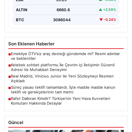
ALTIN
6660.6
▲ +2.59%
BTC
3086044
▼ -0.24%
Son Eklenen Haberler
Emekliye ÖTV’siz araç desteği gündemde mi? Resmi adımlar
■
ve beklentiler
Kelebek sohbet platformu İle Çevrim içi İletişimin Güvenli
■
Adresi Ve Muhabbet Deneyimi
Real Madrid, Vinicius Junior ile Yeni Sözleşmeyi Resmen
■
Açıkladı
Süreç yasası teklifi tamamlandı. İşte madde madde kanun
■
teklifi ve gerekçelerinin tam metni
Rafet Dalkıran Kimdir? Türkiye’nin Yeni Hava Kuvvetleri
■
Komutanı Hakkında Detaylar
Güncel