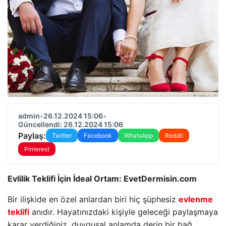
admin
•
26.12.2024 15:06
•
Güncellendi: 26.12.2024 15:06
Paylaş:
Twitter
Facebook
WhatsApp
Reddit
Pinterest
Evlilik Teklifi İçin İdeal Ortam: EvetDermisin.com
Bir ilişkide en özel anlardan biri hiç şüphesiz
evlenme
teklifi
anıdır. Hayatınızdaki kişiyle geleceği paylaşmaya
karar verdiğiniz, duygusal anlamda derin bir bağ