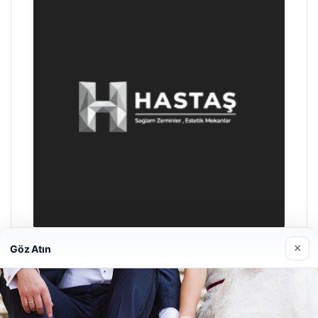
×
Göz Atın
Hastaş Beton
26/05/2026