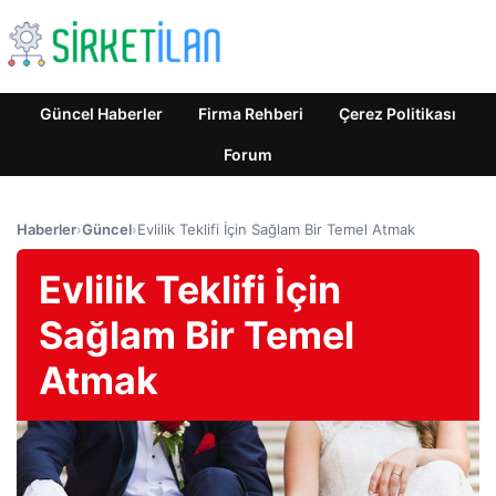
Güncel Haberler
Firma Rehberi
Çerez Politikası
Forum
Haberler
›
Güncel
›
Evlilik Teklifi İçin Sağlam Bir Temel Atmak
Evlilik Teklifi İçin
Sağlam Bir Temel
Atmak