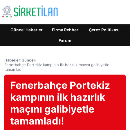
Güncel Haberler
Firma Rehberi
Çerez Politikası
Forum
Haberler
›
Güncel
›
Fenerbahçe Portekiz kampının ilk hazırlık maçını galibiyetle
tamamladı!
Fenerbahçe Portekiz
kampının ilk hazırlık
maçını galibiyetle
tamamladı!