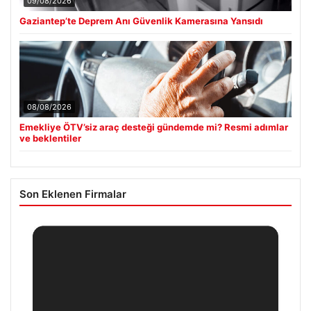
09/08/2026
Gaziantep’te Deprem Anı Güvenlik Kamerasına Yansıdı
08/08/2026
Emekliye ÖTV’siz araç desteği gündemde mi? Resmi adımlar
ve beklentiler
Son Eklenen Firmalar