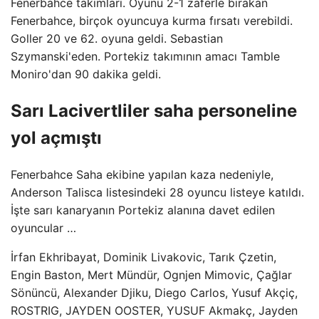
Fenerbahce takımları. Oyunu 2-1 zaferle bırakan
Fenerbahce, birçok oyuncuya kurma fırsatı verebildi.
Goller 20 ve 62. oyuna geldi. Sebastian
Szymanski'eden. Portekiz takımının amacı Tamble
Moniro'dan 90 dakika geldi.
Sarı Lacivertliler saha personeline
yol açmıştı
Fenerbahce Saha ekibine yapılan kaza nedeniyle,
Anderson Talisca listesindeki 28 oyuncu listeye katıldı.
İşte sarı kanaryanın Portekiz alanına davet edilen
oyuncular …
İrfan Ekhribayat, Dominik Livakovic, Tarık Çzetin,
Engin Baston, Mert Mündür, Ognjen Mimovic, Çağlar
Sönüncü, Alexander Djiku, Diego Carlos, Yusuf Akçiç,
ROSTRIG, JAYDEN OOSTER, YUSUF Akmakç, Jayden