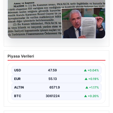
05.08.2026
Süreç yasası teklifi tamamlandı. İşte
Piyasa Verileri
madde madde kanun teklifi ve
gerekçelerinin tam metni
USD
47.59
▲ +0.04%
EUR
55.13
▲ +0.19%
ALTIN
6571.9
▲ +1.17%
BTC
3061224
▲ +0.20%