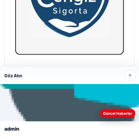
Cengiz Sigorta
×
23/06/2026
Göz Atın
Web sitemizi nasıl kullandığınızı daha iyi anlayabilmek,
deneyiminizi kişiselleştirmek ve geliştirmek amacıyla çerezler
Güncel Haberler
kullanıyoruz.
Çerez Politikamız
© 2026 Şirket İlan – Güncel Haberler
admin
Reddet
Kabul Et
Tercüme Bürosu
|
Malta Dil Okulu
|
lemagrup.com.tr