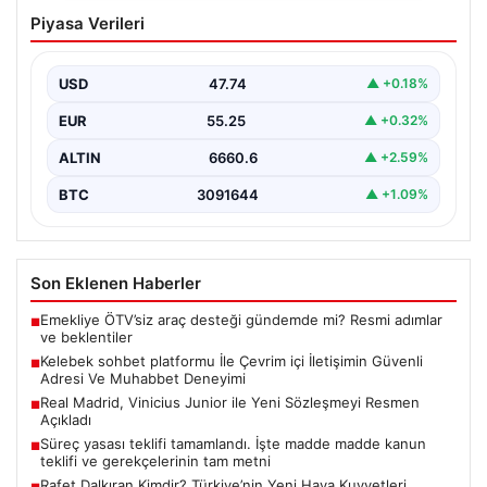
Kelebek sohbet platformu İle Çevrim içi
Piyasa Verileri
İletişimin Güvenli Adresi Ve Muhabbet
Deneyimi
USD
47.74
▲ +0.18%
Sanal dünyasında insanların güvenli bir şekilde iletişim
oluşturması ciddi bir hassasiyet barındırmaktadır.
EUR
55.25
▲ +0.32%
Güncel olarak…
ALTIN
6660.6
▲ +2.59%
BTC
3091644
▲ +1.09%
Son Eklenen Haberler
Emekliye ÖTV’siz araç desteği gündemde mi? Resmi adımlar
■
ve beklentiler
Kelebek sohbet platformu İle Çevrim içi İletişimin Güvenli
■
Adresi Ve Muhabbet Deneyimi
Real Madrid, Vinicius Junior ile Yeni Sözleşmeyi Resmen
■
Açıkladı
Süreç yasası teklifi tamamlandı. İşte madde madde kanun
■
teklifi ve gerekçelerinin tam metni
Rafet Dalkıran Kimdir? Türkiye’nin Yeni Hava Kuvvetleri
■