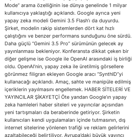
Mode” arama özelliğinin ise dünya genelinde 1 milyar
kullanıcıya yaklaştığı açıklandı. Google ayrıca yeni
yapay zeka modeli Gemini 3.5 Flash’ı da duyurdu.
Şirket, modelin rakip sistemlerden dört kat hızlı
çalıştığını ve benzer performans sunduğunu öne sürdü.
Daha güçlü “Gemini 3.5 Pro” sürümünün gelecek ay
yayınlanması bekleniyor. Konferansta dikkat çeken bir
diğer gelişme ise Google ile OpenAI arasındaki iş birliği
oldu. OpenAI’nin, yapay zeka ile üretilmiş görsellere
görünmez filigran ekleyen Google aracı “SynthID”yi
kullanacağı açıklandı. Amaç, sahte ve manipüle edilmiş
içeriklerin yayılmasını engellemek. HABER SİTELERİ VE
YAYINCILAR ŞİKAYETÇİ Öte yandan Google’ın yapay
zeka hamleleri haber siteleri ve yayıncılar açısından
yeni tartışmaları da beraberinde getiriyor. Şirketin
kullanıcıları kendi uygulamaları içinde tutmasının, dış
internet sitelerine yönlenen trafiği ve reklam gelirlerini
azaltabileceği belirtiliyor. Avrupa’daki büyük yayıncı