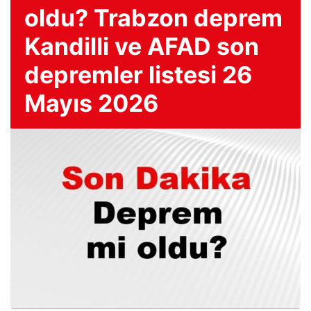
oldu? Trabzon deprem
Kandilli ve AFAD son
depremler listesi 26
Mayıs 2026