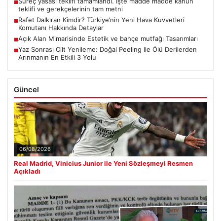
Süreç yasası teklifi tamamlandı. İşte madde madde kanun
■
teklifi ve gerekçelerinin tam metni
Rafet Dalkıran Kimdir? Türkiye’nin Yeni Hava Kuvvetleri
■
Komutanı Hakkında Detaylar
Açık Alan Mimarisinde Estetik ve bahçe mutfağı Tasarımları
■
Yaz Sonrası Cilt Yenileme: Doğal Peeling Ile Ölü Derilerden
■
Arınmanın En Etkili 3 Yolu
Güncel
06/08/2026
Real Madrid, Vinicius Junior ile Yeni Sözleşmeyi Resmen
Açıkladı