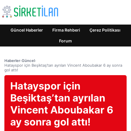
Güncel Haberler
Firma Rehberi
Çerez Politikası
Forum
Haberler
›
Güncel
›
Hatayspor için Beşiktaş’tan ayrılan Vincent Aboubakar 6 ay sonra
gol attı!
Hatayspor için
Beşiktaş’tan ayrılan
Vincent Aboubakar 6
ay sonra gol attı!