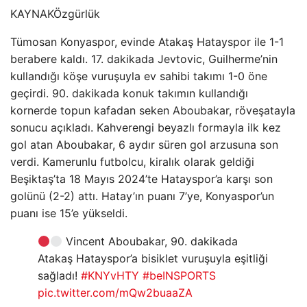
KAYNAK
Özgürlük
Tümosan Konyaspor, evinde Atakaş Hatayspor ile 1-1
berabere kaldı. 17. dakikada Jevtovic, Guilherme’nin
kullandığı köşe vuruşuyla ev sahibi takımı 1-0 öne
geçirdi. 90. dakikada konuk takımın kullandığı
kornerde topun kafadan seken Aboubakar, röveşatayla
sonucu açıkladı. Kahverengi beyazlı formayla ilk kez
gol atan Aboubakar, 6 aydır süren gol arzusuna son
verdi. Kamerunlu futbolcu, kiralık olarak geldiği
Beşiktaş’ta 18 Mayıs 2024’te Hatayspor’a karşı son
golünü (2-2) attı. Hatay’ın puanı 7’ye, Konyaspor’un
puanı ise 15’e yükseldi.
Vincent Aboubakar, 90. dakikada
Atakaş Hatayspor’a bisiklet vuruşuyla eşitliği
sağladı!
#KNYvHTY
#beINSPORTS
pic.twitter.com/mQw2buaaZA