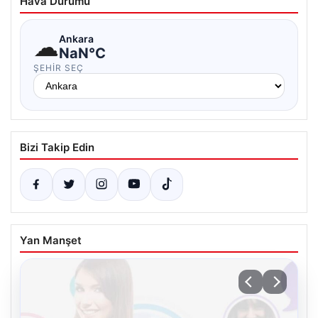
Hava Durumu
☁
Ankara
NaN°C
ŞEHIR SEÇ
Bizi Takip Edin
Yan Manşet