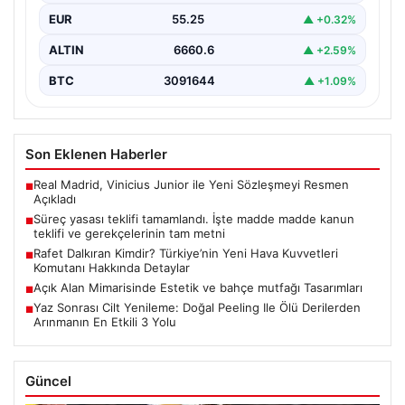
EUR
55.25
▲ +0.32%
ALTIN
6660.6
▲ +2.59%
BTC
3091644
▲ +1.09%
Son Eklenen Haberler
Real Madrid, Vinicius Junior ile Yeni Sözleşmeyi Resmen
■
Açıkladı
Süreç yasası teklifi tamamlandı. İşte madde madde kanun
■
teklifi ve gerekçelerinin tam metni
Rafet Dalkıran Kimdir? Türkiye’nin Yeni Hava Kuvvetleri
■
Komutanı Hakkında Detaylar
Açık Alan Mimarisinde Estetik ve bahçe mutfağı Tasarımları
■
Yaz Sonrası Cilt Yenileme: Doğal Peeling Ile Ölü Derilerden
■
Arınmanın En Etkili 3 Yolu
Güncel