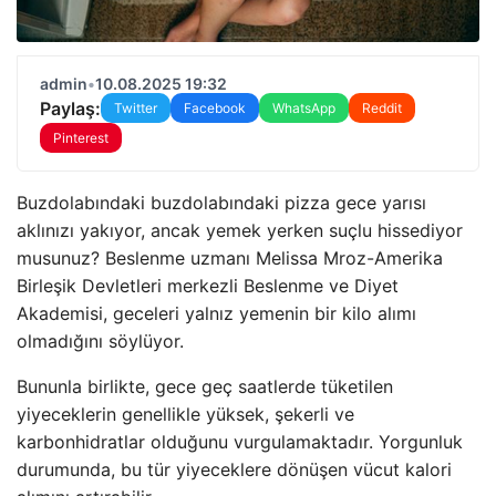
admin
•
10.08.2025 19:32
Paylaş:
Twitter
Facebook
WhatsApp
Reddit
Pinterest
Buzdolabındaki buzdolabındaki pizza gece yarısı
aklınızı yakıyor, ancak yemek yerken suçlu hissediyor
musunuz? Beslenme uzmanı Melissa Mroz-Amerika
Birleşik Devletleri merkezli Beslenme ve Diyet
Akademisi, geceleri yalnız yemenin bir kilo alımı
olmadığını söylüyor.
Bununla birlikte, gece geç saatlerde tüketilen
yiyeceklerin genellikle yüksek, şekerli ve
karbonhidratlar olduğunu vurgulamaktadır. Yorgunluk
durumunda, bu tür yiyeceklere dönüşen vücut kalori