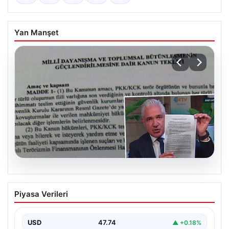
Yan Manşet
05.08.2026
Süreç yasası teklifi tamamlandı. İşte
Piyasa Verileri
madde madde kanun teklifi ve
gerekçelerinin tam metni
USD
47.74
▲ +0.18%