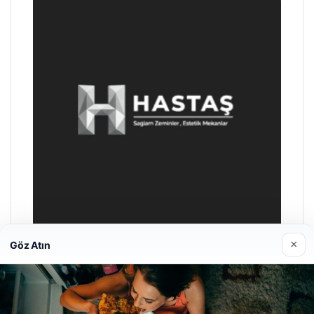
×
Göz Atın
Hastaş Beton
26/05/2026