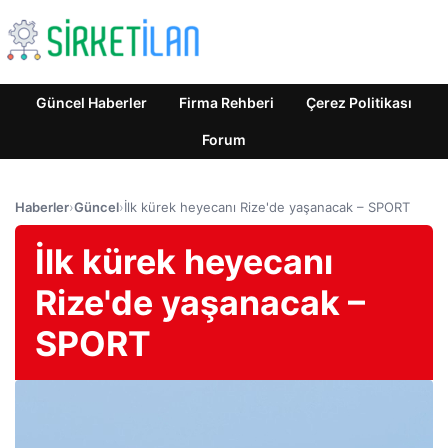
Güncel Haberler
Firma Rehberi
Çerez Politikası
Forum
Haberler
›
Güncel
›
İlk kürek heyecanı Rize'de yaşanacak – SPORT
İlk kürek heyecanı
Rize'de yaşanacak –
SPORT