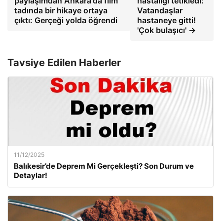
paylaşımdan Ankara'da film
hastalığı tetikledi:
tadında bir hikaye ortaya
Vatandaşlar
çıktı: Gerçeği yolda öğrendi
hastaneye gitti!
'Çok bulaşıcı' →
Tavsiye Edilen Haberler
11/12/2025
Balıkesir’de Deprem Mi Gerçekleşti? Son Durum ve
Detaylar!