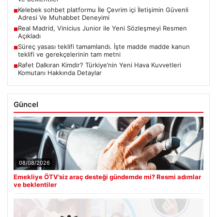
Kelebek sohbet platformu İle Çevrim içi İletişimin Güvenli
■
Adresi Ve Muhabbet Deneyimi
Real Madrid, Vinicius Junior ile Yeni Sözleşmeyi Resmen
■
Açıkladı
Süreç yasası teklifi tamamlandı. İşte madde madde kanun
■
teklifi ve gerekçelerinin tam metni
Rafet Dalkıran Kimdir? Türkiye’nin Yeni Hava Kuvvetleri
■
Komutanı Hakkında Detaylar
Güncel
08/08/2026
Emekliye ÖTV’siz araç desteği gündemde mi? Resmi adımlar
ve beklentiler