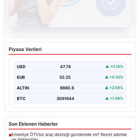
08.08.2026
Kelebek sohbet platformu İle Çevrim içi
Piyasa Verileri
İletişimin Güvenli Adresi Ve Muhabbet
Deneyimi
USD
47.74
▲ +0.18%
Sanal dünyasında insanların güvenli bir şekilde iletişim
oluşturması ciddi bir hassasiyet barındırmaktadır.
EUR
55.25
▲ +0.32%
Güncel olarak…
ALTIN
6660.6
▲ +2.59%
BTC
3091644
▲ +1.09%
Son Eklenen Haberler
Emekliye ÖTV’siz araç desteği gündemde mi? Resmi adımlar
■
ve beklentiler