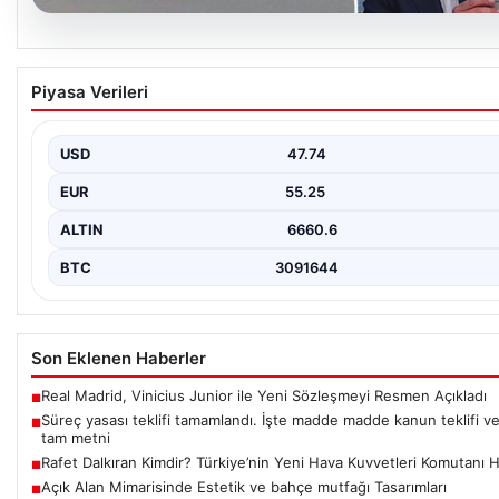
05.08.2026
Süreç yasası teklifi tamamlandı. İşte madde 
Piyasa Verileri
kanun teklifi ve gerekçelerinin tam metni
USD
47.74
EUR
55.25
ALTIN
6660.6
BTC
3091644
Son Eklenen Haberler
Real Madrid, Vinicius Junior ile Yeni Sözleşmeyi Resmen Açıkladı
■
Süreç yasası teklifi tamamlandı. İşte madde madde kanun teklifi v
■
tam metni
Rafet Dalkıran Kimdir? Türkiye’nin Yeni Hava Kuvvetleri Komutanı 
■
Açık Alan Mimarisinde Estetik ve bahçe mutfağı Tasarımları
■