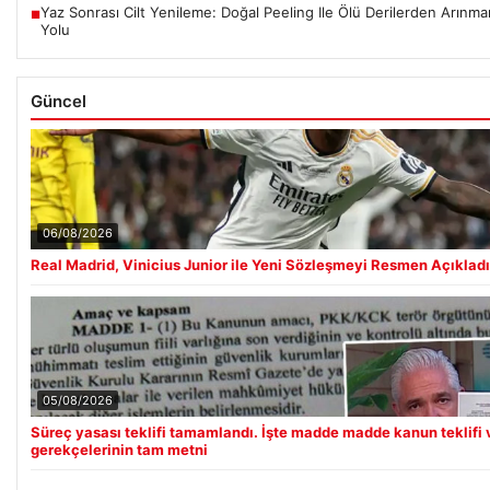
Yaz Sonrası Cilt Yenileme: Doğal Peeling Ile Ölü Derilerden Arınman
■
Yolu
Güncel
06/08/2026
Real Madrid, Vinicius Junior ile Yeni Sözleşmeyi Resmen Açıkladı
05/08/2026
Süreç yasası teklifi tamamlandı. İşte madde madde kanun teklifi 
gerekçelerinin tam metni