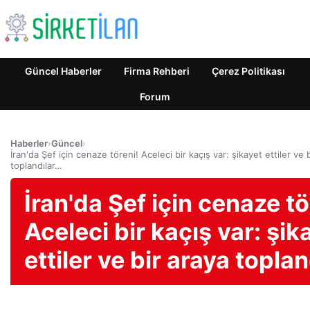
Güncel Haberler
Firma Rehberi
Çerez Politikası
Forum
Haberler
›
Güncel
›
İran'da Şef için cenaze töreni! Aceleci bir kaçış var: şikayet ettiler ve 
toplandılar…
İran'da Şef için cenaze tö
Aceleci bir kaçış var: şik
ettiler ve bir araya topla