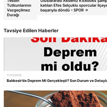
Tesbih
Uluslararası Akdeniz Kickboks Şamp
Tutkunlarının
katılan Efes Selçuklu sporcular ilçey
Vazgeçilmez
başarıyla döndü – SPOR →
Durağı
Tavsiye Edilen Haberler
11/12/2025
Balıkesir’de Deprem Mi Gerçekleşti? Son Durum ve Detayl