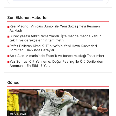
Son Eklenen Haberler
Real Madrid, Vinicius Junior ile Yeni Sözleşmeyi Resmen
■
Açıkladı
Süreç yasası teklifi tamamlandı. İşte madde madde kanun
■
teklifi ve gerekçelerinin tam metni
Rafet Dalkıran Kimdir? Türkiye’nin Yeni Hava Kuvvetleri
■
Komutanı Hakkında Detaylar
Açık Alan Mimarisinde Estetik ve bahçe mutfağı Tasarımları
■
Yaz Sonrası Cilt Yenileme: Doğal Peeling Ile Ölü Derilerden
■
Arınmanın En Etkili 3 Yolu
Güncel
06/08/2026