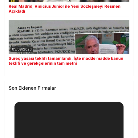
Real Madrid, Vinicius Junior ile Yeni Sözleşmeyi Resmen
Açıkladı
05/08/2026
Süreç yasası teklifi tamamlandı. İşte madde madde kanun
teklifi ve gerekçelerinin tam metni
Son Eklenen Firmalar