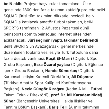
beIN ekibi
Projeye başvurular tamamlandı. Ülke
genelinde 1300'den fazla takımın katıldığı projede beIN
SQUAD jürisi tüm takımları dikkatle inceledi. beIN
SQUAD'a katılacak amatör futbol takımları, beIN
SPORTS tarafından 12 Ağustos Pazartesi günü
beinsports.com.tr/beinsquad internet sitesinden
açıklanacak.
Jüri seçimini yaptı, takımlar belirlendi
BeIN SPORTS'un Ayazağa'daki genel merkezinde
düzenlenen toplantı vesilesiyle Türk futboluna daha
fazla destek verilmesi.
Raşit El-Marri
(Digitürk Spor
Grubu Başkanı),
Esra Özaral yaylası
(Digiturk Eğlence
İçerik Grubu Başkanı),
Hande Sümertaş
(Digiturk
Kurumsal İletişim Kıdemli Direktörü),
Ali Düşmez
(Türkiye Amatör Spor Kulüpleri Konfederasyonu
Başkanı),
Necla Güngör Kırağası
(Kadın A Milli Futbol
Takımı Teknik Direktörü),
prof. Dr. İdil Karademirlidağ
Süher
(Bahçeşehir Üniversitesi Halkla İlişkiler ve
Tanıtım Bölüm Başkanı),
Barış Telli
(A milli takımının