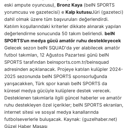
eski ampute oyuncusu),
Bronz Kaya
(beIN SPORTS
yorumcusu ve gazetecisi) e
Kalp kutusu
Jüri (gazeteci)
dahil olmak üzere tüm başvuruları değerlendirdi.
Katılım koşullarındaki kriterler dikkate alınarak yapılan
değerlendirme sonucunda 50 takım belirlendi.
beIN
SPORTS'un medya gücü amatör ruhu destekleyecek
Gelecek sezon beIN SQUAD'da yer alabilecek amatör
futbol takımları, 12 Ağustos Pazartesi günü beIN
SPORTS tarafından beinsports.com.tr/beinsquad
adresinden açıklanacak. Projeye katılan kulüpler 2024-
2025 sezonunda beIN SPORTS sponsorluğunda
yarışacakken, Türk spor kanalı beIN SPORTS da
küresel medya gücüyle kulüplere destek verecek.
Desteklenen takımlarla ilgili güncel haberler ve amatör
ruhu destekleyen özel içerikler; beIN SPORTS ekranları,
internet sitesi ve sosyal medya kanallarında
futbolseverlerle buluşacak. Kaynak: (guzelhaber.net)
Güzel Haber Masası