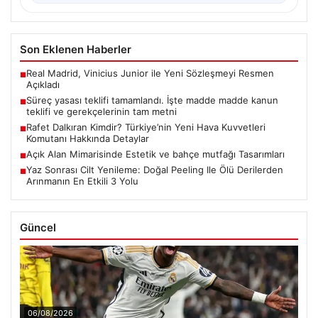
Son Eklenen Haberler
Real Madrid, Vinicius Junior ile Yeni Sözleşmeyi Resmen
■
Açıkladı
Süreç yasası teklifi tamamlandı. İşte madde madde kanun
■
teklifi ve gerekçelerinin tam metni
Rafet Dalkıran Kimdir? Türkiye’nin Yeni Hava Kuvvetleri
■
Komutanı Hakkında Detaylar
Açık Alan Mimarisinde Estetik ve bahçe mutfağı Tasarımları
■
Yaz Sonrası Cilt Yenileme: Doğal Peeling Ile Ölü Derilerden
■
Arınmanın En Etkili 3 Yolu
Güncel
06/08/2026