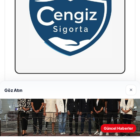
Hastaş Beton
×
Göz Atın
26/05/2026
Web sitemizi nasıl kullandığınızı daha iyi anlayabilmek,
Güncel Haberler
deneyiminizi kişiselleştirmek ve geliştirmek amacıyla çerezler
kullanıyoruz.
Çerez Politikamız