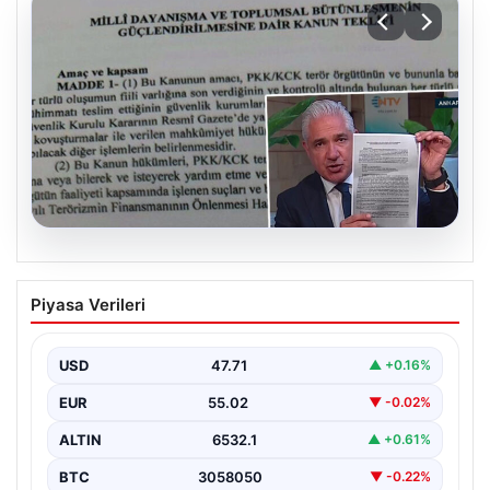
05.08.2026
Süreç yasası teklifi tamamlandı. İşte
Piyasa Verileri
madde madde kanun teklifi ve
gerekçelerinin tam metni
USD
47.71
▲ +0.16%
EUR
55.02
▼ -0.02%
ALTIN
6532.1
▲ +0.61%
BTC
3058050
▼ -0.22%