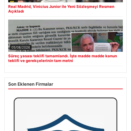
Real Madrid, Vinicius Junior ile Yeni Sözleşmeyi Resmen
Açıkladı
05/08/2026
Süreç yasası teklifi tamamlandı. İşte madde madde kanun
teklifi ve gerekçelerinin tam metni
Son Eklenen Firmalar