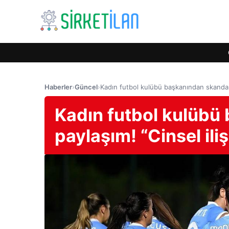
Haberler
›
Güncel
›
Kadın futbol kulübü başkanından skandal pa
Kadın futbol kulübü
paylaşım! “Cinsel iliş