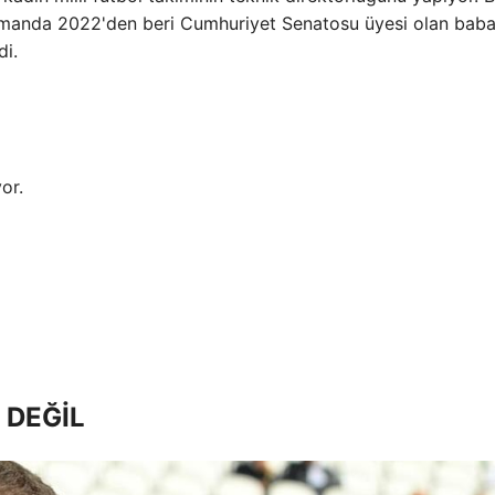
amanda 2022'den beri Cumhuriyet Senatosu üyesi olan baba
di.
or.
 DEĞİL