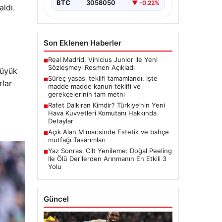
BTC
3058050
▼ -0.22%
ldı.
Son Eklenen Haberler
Real Madrid, Vinicius Junior ile Yeni
■
Sözleşmeyi Resmen Açıkladı
büyük
Süreç yasası teklifi tamamlandı. İşte
■
rlar
madde madde kanun teklifi ve
gerekçelerinin tam metni
Rafet Dalkıran Kimdir? Türkiye’nin Yeni
■
Hava Kuvvetleri Komutanı Hakkında
Detaylar
Açık Alan Mimarisinde Estetik ve bahçe
■
mutfağı Tasarımları
Yaz Sonrası Cilt Yenileme: Doğal Peeling
■
Ile Ölü Derilerden Arınmanın En Etkili 3
Yolu
Güncel