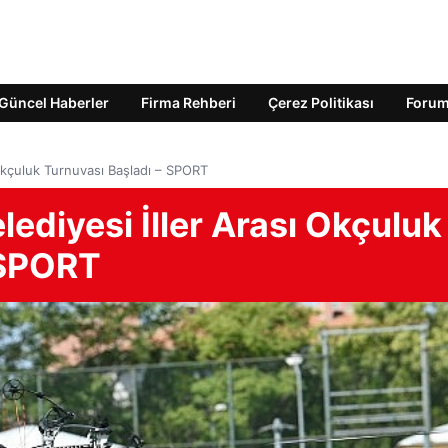
Güncel Haberler
Firma Rehberi
Çerez Politikası
Foru
 Okçuluk Turnuvası Başladı – SPORT
ediyesi İller Arası Okçuluk
 SPORT