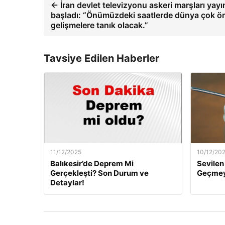
← İran devlet televizyonu askeri marşları yay
başladı: “Önümüzdeki saatlerde dünya çok ö
gelişmelere tanık olacak.”
Tavsiye Edilen Haberler
11/12/2025
10/12/20
Balıkesir’de Deprem Mi
Sevilen 
Gerçekleşti? Son Durum ve
Geçmeye
Detaylar!