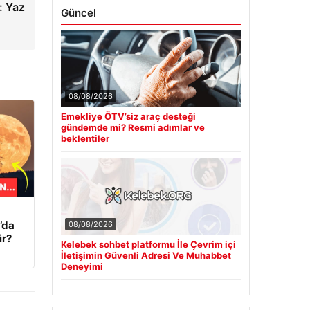
: Yaz
Güncel
08/08/2026
Emekliye ÖTV’siz araç desteği
gündemde mi? Resmi adımlar ve
beklentiler
’da
08/08/2026
ir?
Kelebek sohbet platformu İle Çevrim içi
İletişimin Güvenli Adresi Ve Muhabbet
Deneyimi