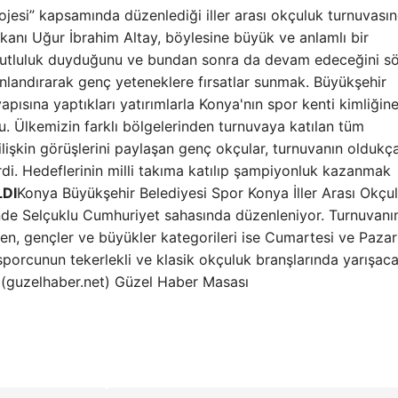
jesi” kapsamında düzenlediği iller arası okçuluk turnuvası
anı Uğur İbrahim Altay, böylesine büyük ve anlamlı bir
utluluk duyduğunu ve bundan sonra da devam edeceğini sö
nlandırarak genç yeteneklere fırsatlar sunmak. Büyükşehir
apısına yaptıkları yatırımlarla Konya'nın spor kenti kimliğine
. Ülkemizin farklı bölgelerinden turnuvaya katılan tüm
ilişkin görüşlerini paylaşan genç okçular, turnuvanın oldukç
tirdi. Hedeflerinin milli takıma katılıp şampiyonluk kazanmak
LDI
Konya Büyükşehir Belediyesi Spor Konya İller Arası Okçu
nde Selçuklu Cumhuriyet sahasında düzenleniyor. Turnuvanın
en, gençler ve büyükler kategorileri ise Cumartesi ve Pazar
sporcunun tekerlekli ve klasik okçuluk branşlarında yarışac
(guzelhaber.net) Güzel Haber Masası