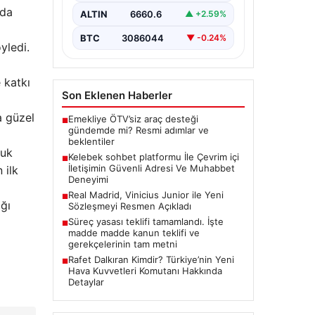
oluşturması ciddi bir hassasiyet
nda
ALTIN
6660.6
▲ +2.59%
barındırmaktadır. Güncel olarak…
BTC
3086044
▼ -0.24%
yledi.
 katkı
Son Eklenen Haberler
a güzel
Emekliye ÖTV’siz araç desteği
■
gündemde mi? Resmi adımlar ve
beklentiler
luk
Kelebek sohbet platformu İle Çevrim içi
■
İletişimin Güvenli Adresi Ve Muhabbet
 ilk
Deneyimi
Real Madrid, Vinicius Junior ile Yeni
■
ağı
Sözleşmeyi Resmen Açıkladı
Süreç yasası teklifi tamamlandı. İşte
■
madde madde kanun teklifi ve
gerekçelerinin tam metni
Rafet Dalkıran Kimdir? Türkiye’nin Yeni
■
Hava Kuvvetleri Komutanı Hakkında
Detaylar