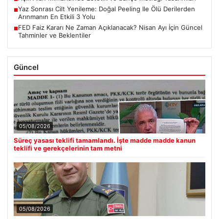
Yaz Sonrası Cilt Yenileme: Doğal Peeling Ile Ölü Derilerden
■
Arınmanın En Etkili 3 Yolu
FED Faiz Kararı Ne Zaman Açıklanacak? Nisan Ayı İçin Güncel
■
Tahminler ve Beklentiler
Güncel
05/08/2026
Süreç yasası teklifi tamamlandı. İşte madde madde kanun
teklifi ve gerekçelerinin tam metni
05/08/2026