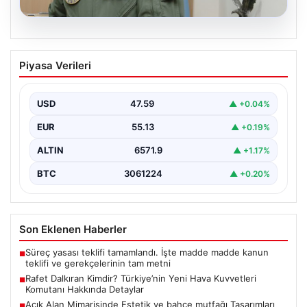
05.08.2026
Rafet Dalkıran Kimdir? Türkiye’nin Yeni
Piyasa Verileri
Hava Kuvvetleri Komutanı Hakkında
Detaylar
USD
47.59
▲ +0.04%
Türkiye’nin askeri yönetiminde önemli bir yere sahip
olan Rafet Dalkıran, son günlerde gerçekleştirilen
EUR
55.13
▲ +0.19%
Yüksek…
ALTIN
6571.9
▲ +1.17%
BTC
3061224
▲ +0.20%
Son Eklenen Haberler
Süreç yasası teklifi tamamlandı. İşte madde madde kanun
■
teklifi ve gerekçelerinin tam metni
Rafet Dalkıran Kimdir? Türkiye’nin Yeni Hava Kuvvetleri
■
Komutanı Hakkında Detaylar
Açık Alan Mimarisinde Estetik ve bahçe mutfağı Tasarımları
■