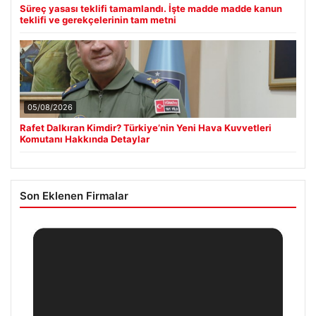
Süreç yasası teklifi tamamlandı. İşte madde madde kanun
teklifi ve gerekçelerinin tam metni
05/08/2026
Rafet Dalkıran Kimdir? Türkiye’nin Yeni Hava Kuvvetleri
Komutanı Hakkında Detaylar
Son Eklenen Firmalar