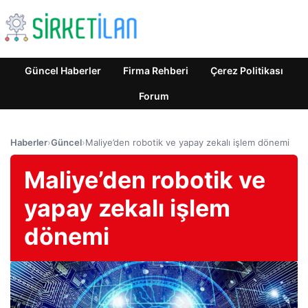
Güncel Haberler
Firma Rehberi
Çerez Politikası
Forum
Haberler
›
Güncel
›
Maliye’den robotik ve yapay zekalı işlem dönemi
Maliye’den robotik ve
yapay zekalı işlem
dönemi