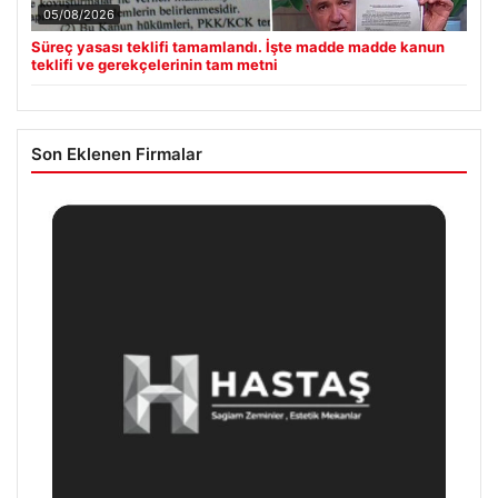
05/08/2026
Süreç yasası teklifi tamamlandı. İşte madde madde kanun
teklifi ve gerekçelerinin tam metni
Son Eklenen Firmalar