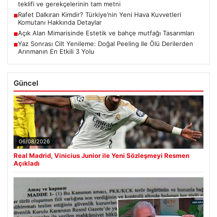
teklifi ve gerekçelerinin tam metni
Rafet Dalkıran Kimdir? Türkiye’nin Yeni Hava Kuvvetleri
■
Komutanı Hakkında Detaylar
Açık Alan Mimarisinde Estetik ve bahçe mutfağı Tasarımları
■
Yaz Sonrası Cilt Yenileme: Doğal Peeling Ile Ölü Derilerden
■
Arınmanın En Etkili 3 Yolu
Güncel
06/08/2026
Real Madrid, Vinicius Junior ile Yeni Sözleşmeyi Resmen
Açıkladı