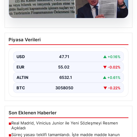
05.08.2026
Süreç yasası teklifi tamamlandı. İşte
Piyasa Verileri
madde madde kanun teklifi ve
gerekçelerinin tam metni
USD
47.71
▲ +0.16%
EUR
55.02
▼ -0.02%
ALTIN
6532.1
▲ +0.61%
BTC
3058050
▼ -0.22%
Son Eklenen Haberler
Real Madrid, Vinicius Junior ile Yeni Sözleşmeyi Resmen
■
Açıkladı
Süreç yasası teklifi tamamlandı. İşte madde madde kanun
■