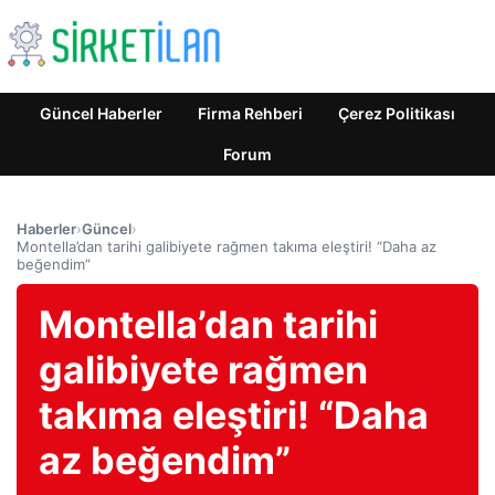
Güncel Haberler
Firma Rehberi
Çerez Politikası
Forum
Haberler
›
Güncel
›
Montella’dan tarihi galibiyete rağmen takıma eleştiri! “Daha az
beğendim”
Montella’dan tarihi
galibiyete rağmen
takıma eleştiri! “Daha
az beğendim”