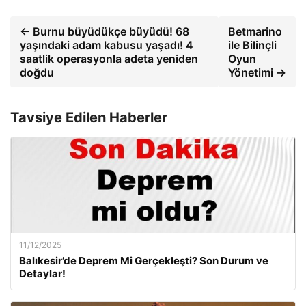
← Burnu büyüdükçe büyüdü! 68
Betmarino
yaşındaki adam kabusu yaşadı! 4
ile Bilinçli
saatlik operasyonla adeta yeniden
Oyun
doğdu
Yönetimi →
Tavsiye Edilen Haberler
11/12/2025
Balıkesir’de Deprem Mi Gerçekleşti? Son Durum ve
Detaylar!