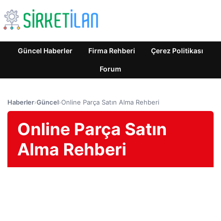
Güncel Haberler
Firma Rehberi
Çerez Politikası
Forum
Haberler
›
Güncel
›
Online Parça Satın Alma Rehberi
Online Parça Satın
Alma Rehberi