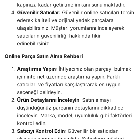
kapınıza kadar getirtme imkanı sunulmaktadır.
Güvenilir Satıcılar
: Güvenilir online satıcıları tercih
ederek kaliteli ve orijinal yedek parçalara
ulaşabilirsiniz. Müşteri yorumlarını inceleyerek
satıcıların güvenilirliği hakkında fikir
edinebilirsiniz.
Online Parça Satın Alma Rehberi
Araştırma Yapın
: İhtiyacınız olan parçayı bulmak
için internet üzerinde araştırma yapın. Farklı
satıcıları ve fiyatları karşılaştırarak en uygun
seçeneği belirleyin.
Ürün Detaylarını İnceleyin
: Satın almayı
düşündüğünüz parçanın detaylarını dikkatlice
inceleyin. Marka, model, uyumluluk gibi faktörleri
kontrol edin.
Satıcıyı Kontrol Edin
: Güvenilir bir satıcıdan
alışveriş yapmak önemlidir. Satıcıların müşteri