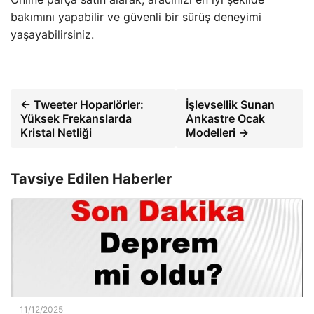
bakımını yapabilir ve güvenli bir sürüş deneyimi
yaşayabilirsiniz.
← Tweeter Hoparlörler:
İşlevsellik Sunan
Yüksek Frekanslarda
Ankastre Ocak
Kristal Netliği
Modelleri →
Tavsiye Edilen Haberler
11/12/2025